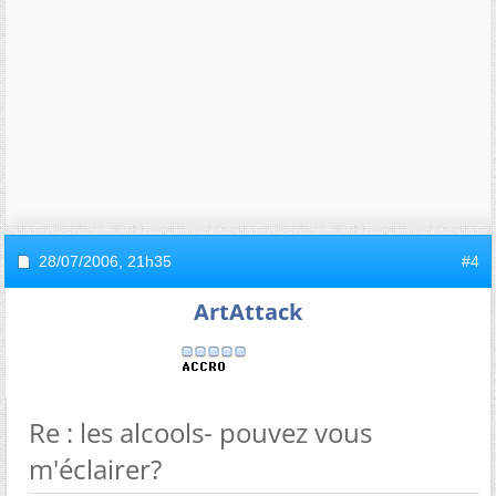
28/07/2006,
21h35
#4
ArtAttack
Re : les alcools- pouvez vous
m'éclairer?