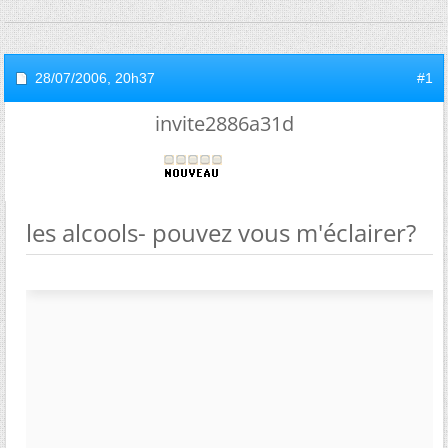
28/07/2006,
20h37
#1
invite2886a31d
les alcools- pouvez vous m'éclairer?