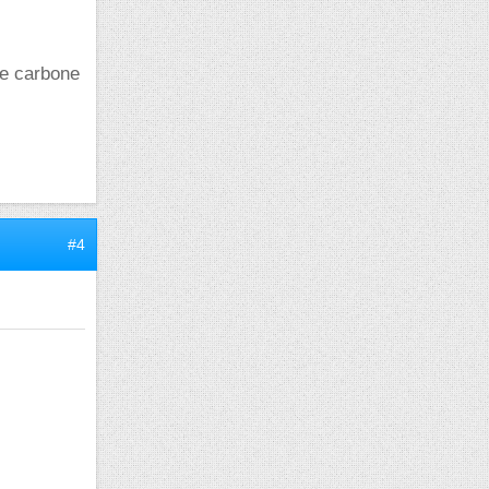
de carbone
#4