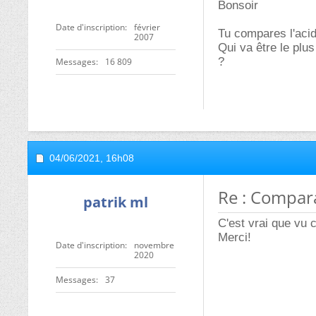
Bonsoir
Date d'inscription
février
Tu compares l'acid
2007
Qui va être le plu
?
Messages
16 809
04/06/2021,
16h08
Re : Compara
patrik ml
C'est vrai que vu
Merci!
Date d'inscription
novembre
2020
Messages
37