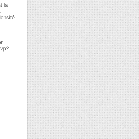
t la
.
densité
er
svp?