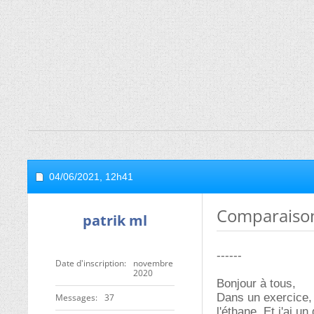
04/06/2021,
12h41
Comparaison
patrik ml
------
Date d'inscription
novembre
2020
Bonjour à tous,
Dans un exercice, 
Messages
37
l'éthane. Et j'ai 