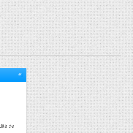
#1
dité de