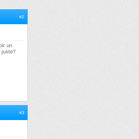
#2
oir un
 juste?
#3