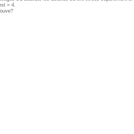
est > 4.
rouve?