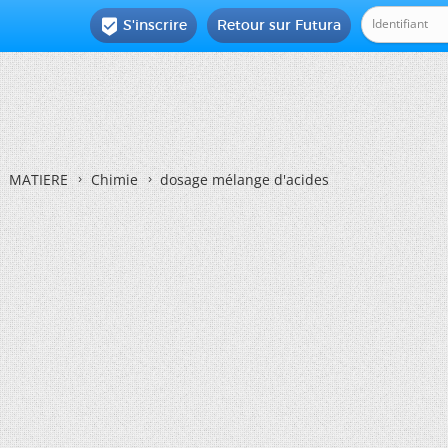
S'inscrire
Retour sur Futura

MATIERE
Chimie
dosage mélange d'acides