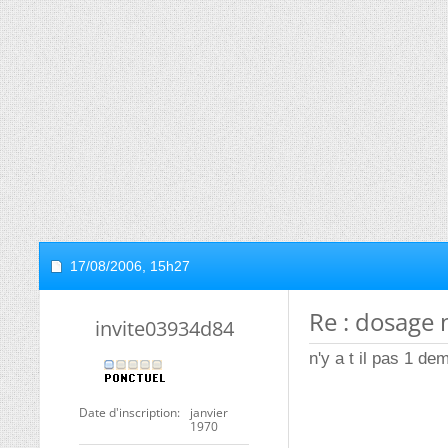
17/08/2006,
15h27
Re : dosage 
invite03934d84
n'y a t il pas 1 d
Date d'inscription
janvier
1970