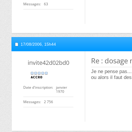
Messages
63
17/08/2006,
15h44
Re : dosage 
invite42d02bd0
Je ne pense pas... 
ou alors il faut de
Date d'inscription
janvier
1970
Messages
2 756