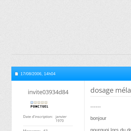
17/08/2006,
14h04
dosage méla
invite03934d84
------
Date d'inscription
janvier
bonjour
1970
pourquoi lors du d
Messages
63