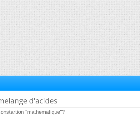
melange d'acides
emonstartion "mathematique"?