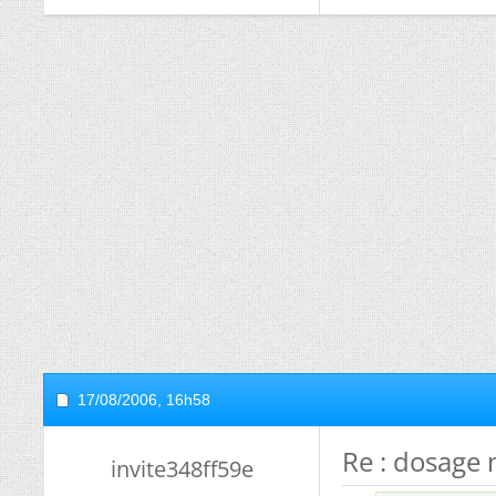
17/08/2006,
16h58
Re : dosage 
invite348ff59e