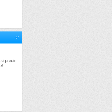
#4
 si précis
e!