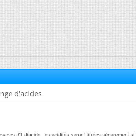
nge d'acides
osages d'1 diacide, les acidités seront titrées séparement si 