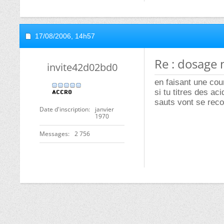
17/08/2006,
14h57
Re : dosage 
invite42d02bd0
en faisant une cou
si tu titres des ac
sauts vont se reco
Date d'inscription
janvier
1970
Messages
2 756