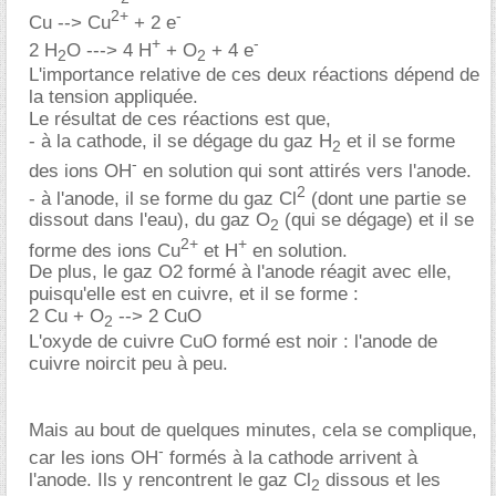
2+
-
Cu --> Cu
+ 2 e
+
-
2 H
O ---> 4 H
+ O
+ 4 e
2
2
L'importance relative de ces deux réactions dépend de
la tension appliquée.
Le résultat de ces réactions est que,
- à la cathode, il se dégage du gaz H
et il se forme
2
-
des ions OH
en solution qui sont attirés vers l'anode.
2
- à l'anode, il se forme du gaz Cl
(dont une partie se
dissout dans l'eau), du gaz O
(qui se dégage) et il se
2
2+
+
forme des ions Cu
et H
en solution.
De plus, le gaz O2 formé à l'anode réagit avec elle,
puisqu'elle est en cuivre, et il se forme :
2 Cu + O
--> 2 CuO
2
L'oxyde de cuivre CuO formé est noir : l'anode de
cuivre noircit peu à peu.
Mais au bout de quelques minutes, cela se complique,
-
car les ions OH
formés à la cathode arrivent à
l'anode. Ils y rencontrent le gaz Cl
dissous et les
2