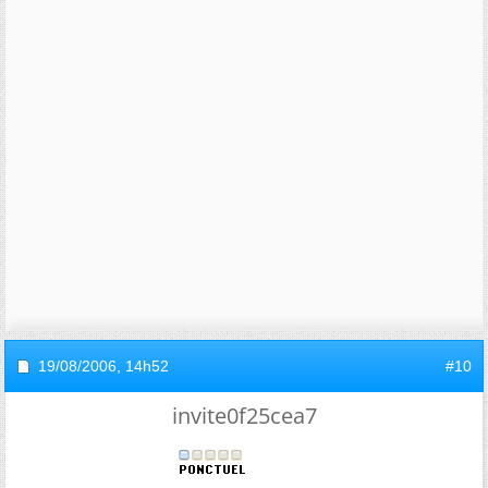
19/08/2006,
14h52
#10
invite0f25cea7