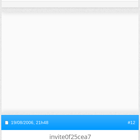
19/08/2006,
21h48
#12
invite0f25cea7