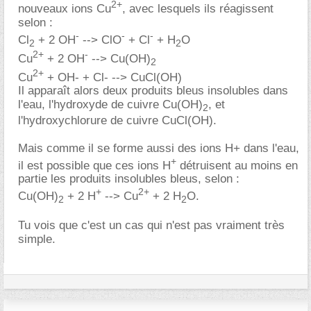
2+
nouveaux ions Cu
, avec lesquels ils réagissent
selon :
-
-
-
Cl
+ 2 OH
--> ClO
+ Cl
+ H
O
2
2
2+
-
Cu
+ 2 OH
--> Cu(OH)
2
2+
Cu
+ OH- + Cl- --> CuCl(OH)
Il apparaît alors deux produits bleus insolubles dans
l'eau, l'hydroxyde de cuivre Cu(OH)
, et
2
l'hydroxychlorure de cuivre CuCl(OH).
Mais comme il se forme aussi des ions H+ dans l'eau,
+
il est possible que ces ions H
détruisent au moins en
partie les produits insolubles bleus, selon :
+
2+
Cu(OH)
+ 2 H
--> Cu
+ 2 H
O.
2
2
Tu vois que c'est un cas qui n'est pas vraiment très
simple.