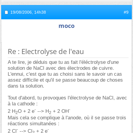
19/08/2006,
14h38
#9
moco
Re : Electrolyse de l'eau
A te lire, je déduis que tu as fait l'éléctrolyse d'une
solution de NaCl avec des électrodes de cuivre.
L'ennui, c'est que tu as choisi sans le savoir un cas
assez difficile et qu'il se passe beaucoup de choses
dans ta solution.
Tout d'abord, tu provoques l'électrolyse de NaCl, avec
à la cathode :
-
-
2 H
O + 2 e
--> H
+ 2 OH
2
2
Mais cela se complique à l'anode, où il se passe trois
réactions simultanées :
-
-
2 Cl
--> Cl
+ 2 e
2