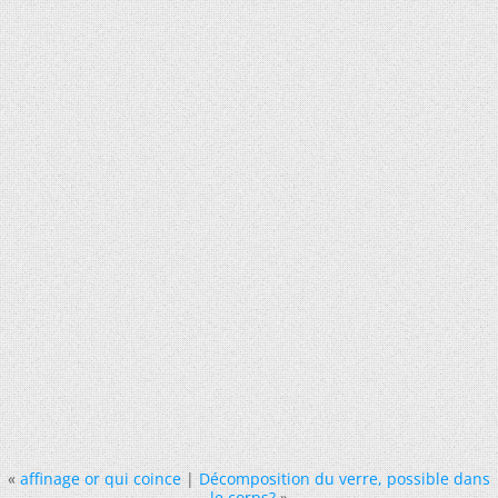
«
affinage or qui coince
|
Décomposition du verre, possible dans
le corps?
»