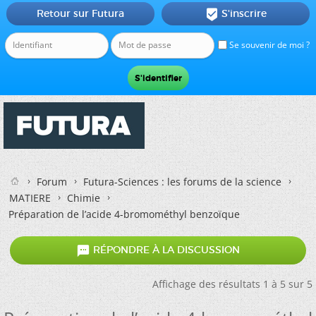
Retour sur Futura
S'inscrire

Se souvenir de moi ?
Forum
Futura-Sciences : les forums de la science
MATIERE
Chimie
Préparation de l’acide 4-bromométhyl benzoïque

RÉPONDRE À LA DISCUSSION
Affichage des résultats 1 à 5 sur 5