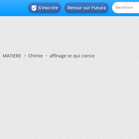
S'inscrire
Retour sur Futura

MATIERE
Chimie
affinage or qui coince