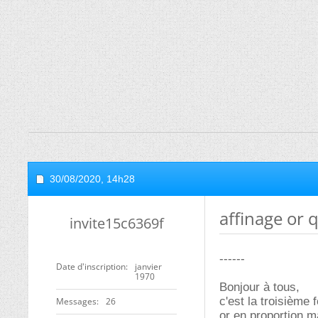
30/08/2020,
14h28
affinage or 
invite15c6369f
------
Date d'inscription
janvier
1970
Bonjour à tous,
c'est la troisième 
Messages
26
or en proportion ma