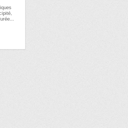
liques
ipité,
urée...