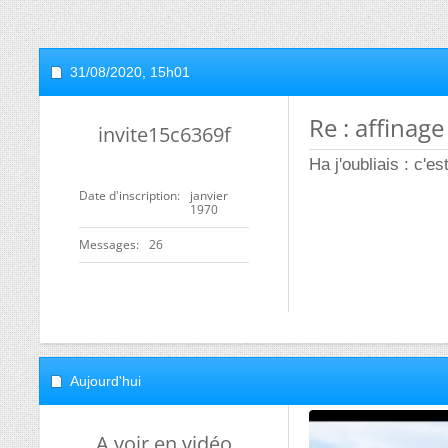
31/08/2020,
15h01
Re : affinage
invite15c6369f
Ha j'oubliais : c'es
Date d'inscription
janvier
1970
Messages
26
Aujourd'hui
A voir en vidéo