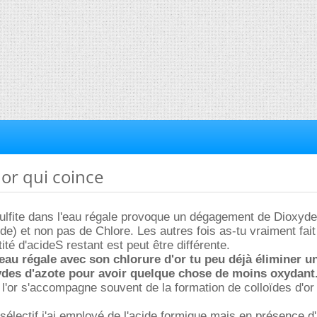
 or qui coince
ulfite dans l'eau régale provoque un dégagement de Dioxyde
de) et non pas de Chlore. Les autres fois as-tu vraiment fait
tité d'acideS restant est peut être différente.
 eau régale avec son chlorure d'or tu peu déjà éliminer u
xydes d'azote pour avoir quelque chose de moins oxydant
 l'or s'accompagne souvent de la formation de colloïdes d'or d
lectif j'ai employé de l'acide formique mais en présence d