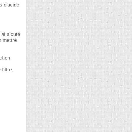
s d'acide
'ai ajouté
n mettre
ction
filtre.