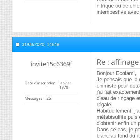
nitrique ou de chlo
intempestive avec
31/08/2020,
14h49
Re : affinage
invite15c6369f
Bonjour Ecolami,
Je pensais que la r
Date d'inscription
janvier
chimiste pour deux
1970
j'ai fait exactemen
d'eau de rinçage et
Messages
26
régale.
Habituellement, j'a
métabisulfite puis d
d'obtenir enfin un p
Dans ce cas, je pen
blanc au fond du ré