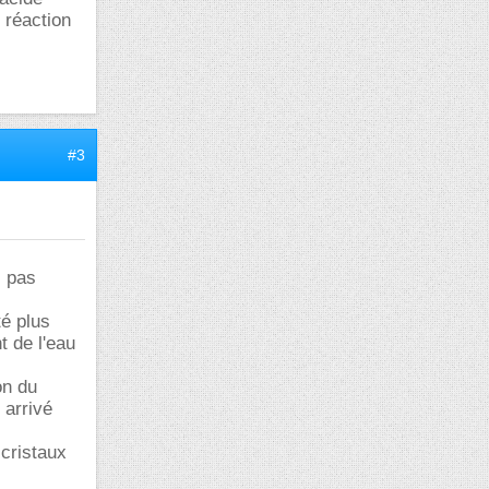
e réaction
#3
s pas
té plus
t de l'eau
on du
 arrivé
 cristaux