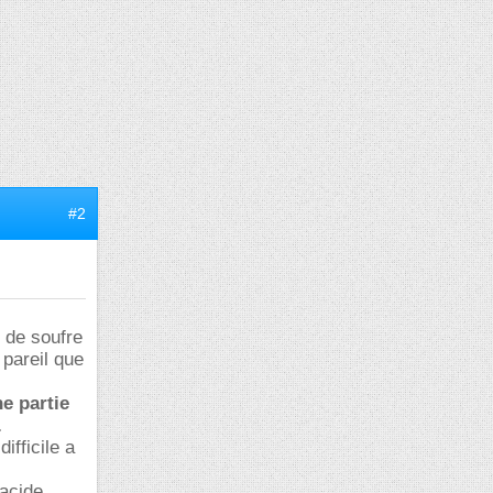
#2
 de soufre
 pareil que
ne partie
.
ifficile a
'acide