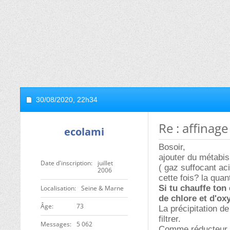
30/08/2020,
22h34
Re : affinage
ecolami
Bosoir,
ajouter du métabis
Date d'inscription
juillet
( gaz suffocant aci
2006
cette fois? la quan
Si tu chauffe ton
Localisation
Seine & Marne
de chlore et d'o
ge
73
La précipitation de
filtrer.
Messages
5 062
Comme réducteur sé