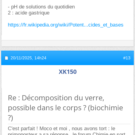
- pH de solutions du quotidien
2 : acide gastrique
https://fr.wikipedia.org/wiki/Potent...cides_et_bases
20/11/2025,
14h24
#13
XK150
Re : Décomposition du verre,
possible dans le corps ? (biochimie
?)
C'est parfait ! Moco et moi , nous avons tort : le
primoposteur a sa réponse , le forum Chimie en sort