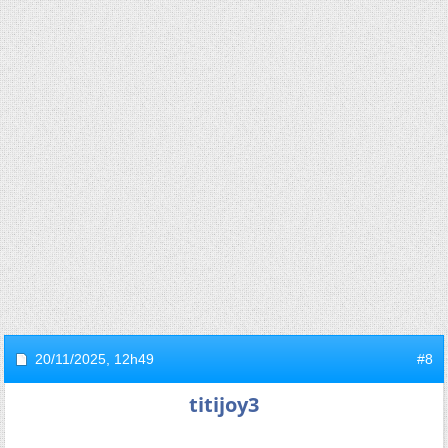
20/11/2025,
12h49
#8
titijoy3