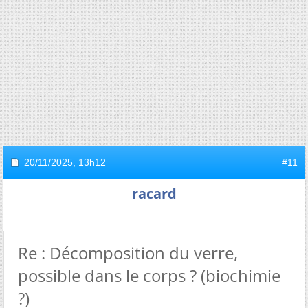
20/11/2025,
13h12
#11
racard
Re : Décomposition du verre,
possible dans le corps ? (biochimie
?)