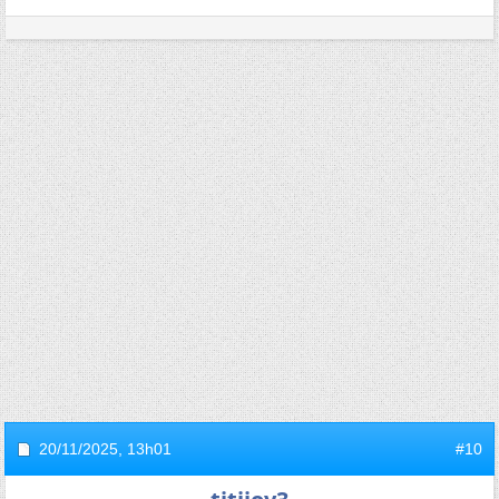
20/11/2025,
13h01
#10