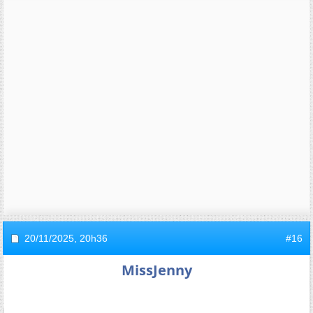
20/11/2025,
20h36
#16
MissJenny