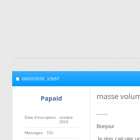
06/02/2026,
12h57
masse volum
Papaid
------
Date d'inscription
octobre
2024
Bonjour
Messages
102
Je dois calculer u