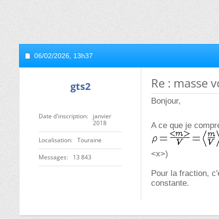
06/02/2026,
13h37
Re : masse 
gts2
Bonjour,
Date d'inscription
janvier
2018
A ce que je comp
Localisation
Touraine
<x>)
Messages
13 843
Pour la fraction, 
constante.