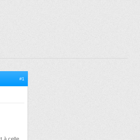
#1
t à celle