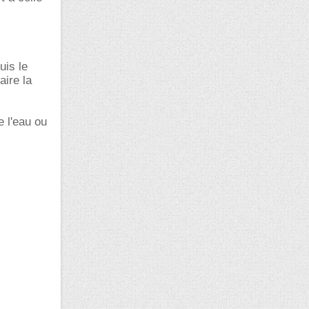
uis le
aire la
e l'eau ou