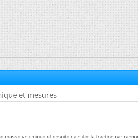
ique et mesures
ne masse volumique et ensuite calculer la fraction par rappor