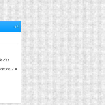
#2
ce cas
nne de x =