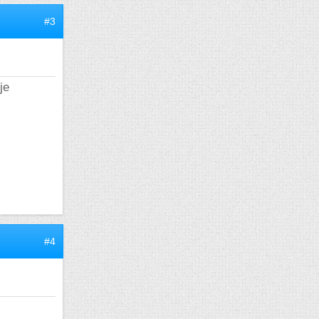
#3
je
#4