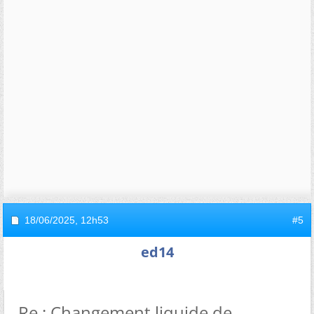
18/06/2025,
12h53
#5
ed14
Re : Changement liquide de