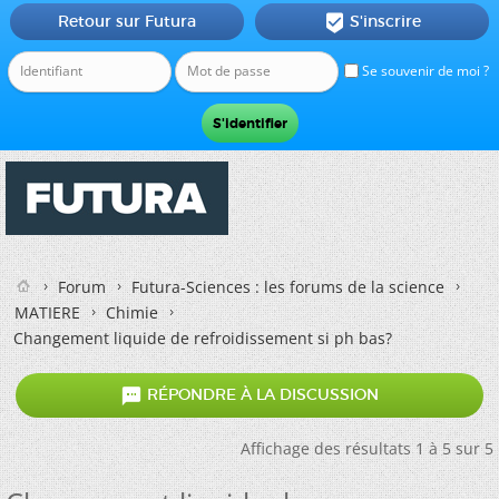
Retour sur Futura
S'inscrire

Se souvenir de moi ?
Forum
Futura-Sciences : les forums de la science
MATIERE
Chimie
Changement liquide de refroidissement si ph bas?

RÉPONDRE À LA DISCUSSION
Affichage des résultats 1 à 5 sur 5