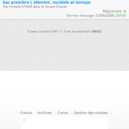
bac première L élément, nucléide et isotope
Par invite6c516fdf dans le forum Chimie
Réponses:
6
Dernier message:
13/06/2006,
09h50
Fuseau horaire GMT +1. Il est actuellement
08h03
.
-
Futura
-
Archives
-
Conso
-
Gestion des cookies
-
Politique de confidentialité
-
Haut de page