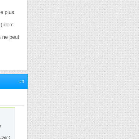
re plus
e (idem
n ne peut
#3
e
cupent