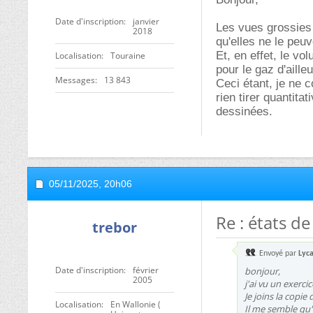
Date d'inscription
janvier
Les vues grossies 
2018
qu'elles ne le peuv
Et, en effet, le vo
Localisation
Touraine
pour le gaz d'ailleu
Messages
13 843
Ceci étant, je ne 
rien tirer quantit
dessinées.
05/11/2025,
20h06
Re : états de
trebor
Envoyé par
Lyc
Date d'inscription
février
bonjour,
2005
j'ai vu un exerc
Je joins la copie 
Localisation
En Wallonie (
Il me semble qu'