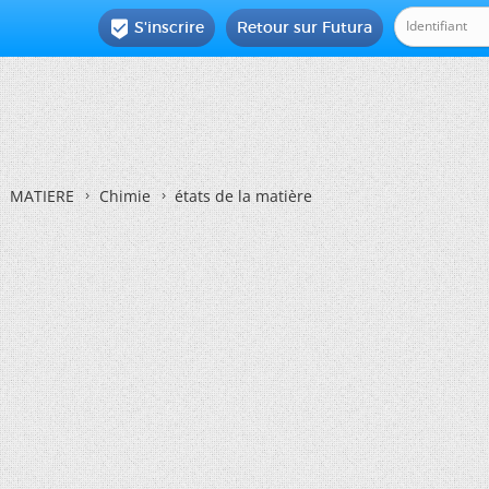
S'inscrire
Retour sur Futura

MATIERE
Chimie
états de la matière