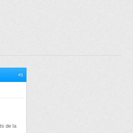
#1
ts de la