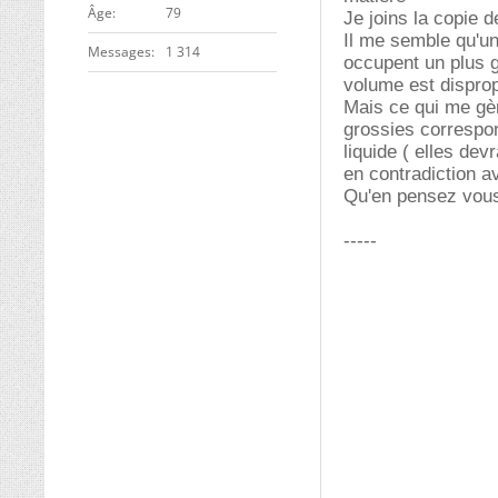
ge
79
Je joins la copie d
Il me semble qu'un
Messages
1 314
occupent un plus gr
volume est disprop
Mais ce qui me gèn
grossies correspon
liquide ( elles dev
en contradiction av
Qu'en pensez vou
-----