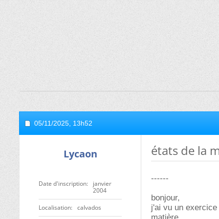
05/11/2025,
13h52
états de la 
Lycaon
------
Date d'inscription
janvier
2004
bonjour,
j'ai vu un exercic
Localisation
calvados
matière