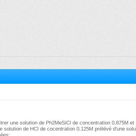
 titrer une solution de Ph2MeSiCl de concentration 0.875M e
ne solution de HCl de cocentration 0.125M prélévé d'une sol
nées: