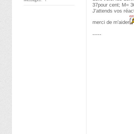
37pour cent; M= 3
J'attends vos réac
merci de m'aider
-----