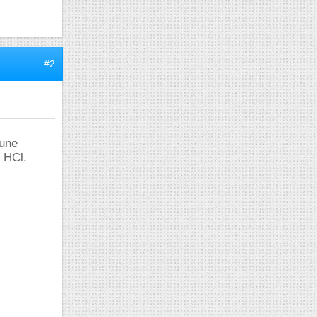
#2
'une
e HCl.