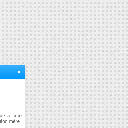
#1
t de volume
ution mère