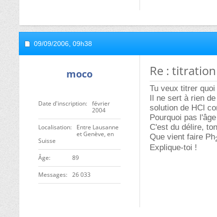
09/09/2006,
09h38
Re : titration
moco
Tu veux titrer quoi
Il ne sert à rien d
Date d'inscription
février
solution de HCl co
2004
Pourquoi pas l'âge
C'est du délire, to
Localisation
Entre Lausanne
et Genève, en
Que vient faire Ph
Suisse
Explique-toi !
ge
89
Messages
26 033