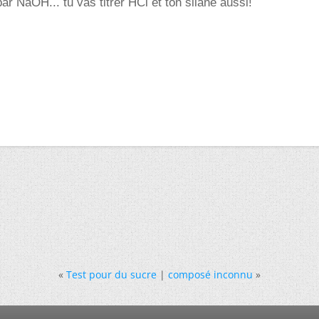
 par NaOH... tu vas titrer HCl et ton silane aussi!
«
Test pour du sucre
|
composé inconnu
»