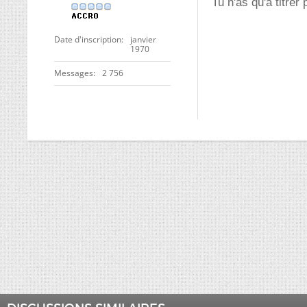
Tu n'as qu'a titrer
Date d'inscription
janvier
1970
Messages
2 756