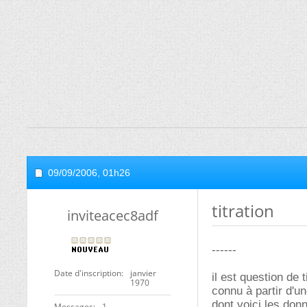
09/09/2006,
01h26
titration
inviteacec8adf
------
Date d'inscription
janvier
il est question de
1970
connu à partir d'u
dont voici les don
Messages
1