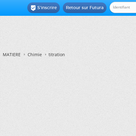
S'inscrire
Retour sur Futura

MATIERE
Chimie
titration