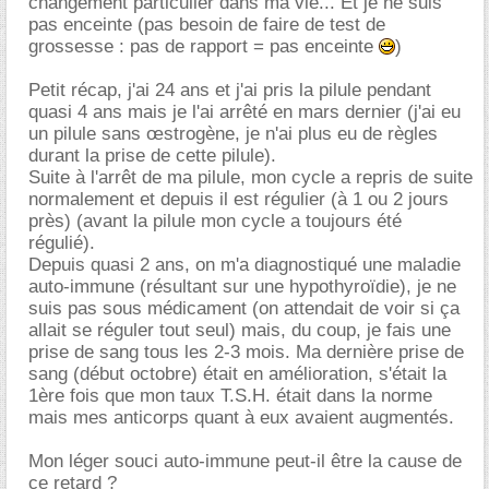
changement particulier dans ma vie... Et je ne suis
pas enceinte (pas besoin de faire de test de
grossesse : pas de rapport = pas enceinte
)
Petit récap, j'ai 24 ans et j'ai pris la pilule pendant
quasi 4 ans mais je l'ai arrêté en mars dernier (j'ai eu
un pilule sans œstrogène, je n'ai plus eu de règles
durant la prise de cette pilule).
Suite à l'arrêt de ma pilule, mon cycle a repris de suite
normalement et depuis il est régulier (à 1 ou 2 jours
près) (avant la pilule mon cycle a toujours été
régulié).
Depuis quasi 2 ans, on m'a diagnostiqué une maladie
auto-immune (résultant sur une hypothyroïdie), je ne
suis pas sous médicament (on attendait de voir si ça
allait se réguler tout seul) mais, du coup, je fais une
prise de sang tous les 2-3 mois. Ma dernière prise de
sang (début octobre) était en amélioration, s'était la
1ère fois que mon taux T.S.H. était dans la norme
mais mes anticorps quant à eux avaient augmentés.
Mon léger souci auto-immune peut-il être la cause de
ce retard ?