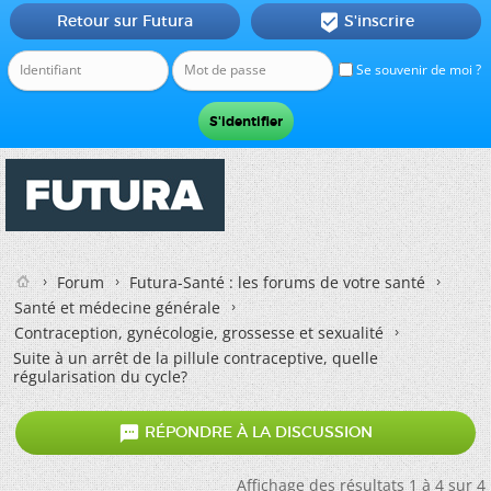
Retour sur Futura
S'inscrire

Se souvenir de moi ?
Forum
Futura-Santé : les forums de votre santé
Santé et médecine générale
Contraception, gynécologie, grossesse et sexualité
Suite à un arrêt de la pillule contraceptive, quelle
régularisation du cycle?

RÉPONDRE À LA DISCUSSION
Affichage des résultats 1 à 4 sur 4