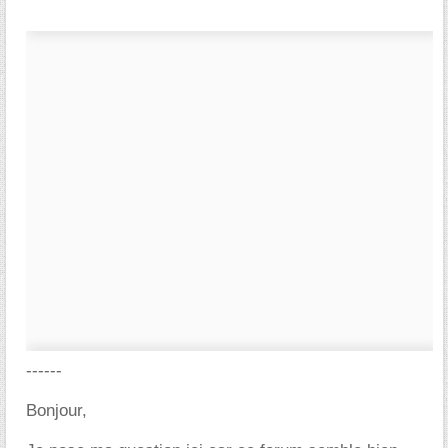
------
Bonjour,