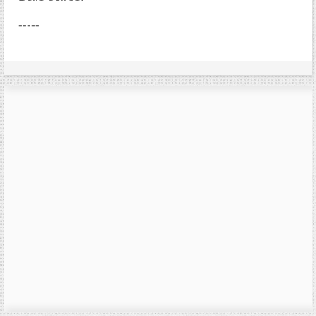
-----