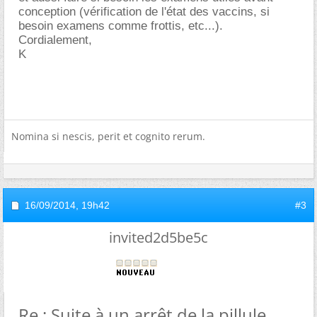
conception (vérification de l'état des vaccins, si
besoin examens comme frottis, etc...).
Cordialement,
K
Nomina si nescis, perit et cognito rerum.
16/09/2014,
19h42
#3
invited2d5be5c
Re : Suite à un arrêt de la pillule