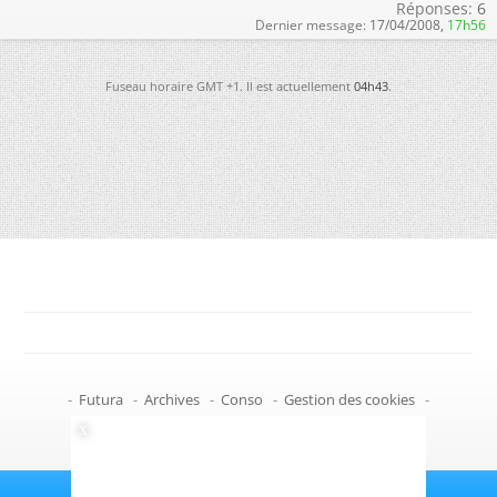
Réponses:
6
Dernier message:
17/04/2008,
17h56
Fuseau horaire GMT +1. Il est actuellement
04h43
.
-
Futura
-
Archives
-
Conso
-
Gestion des cookies
-
Politique de confidentialité
-
Haut de page