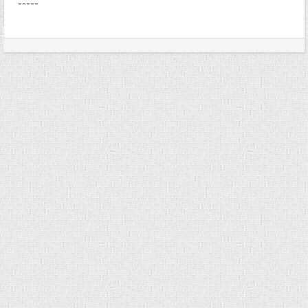
-----