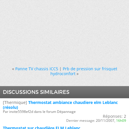
«
Panne TV chassis ICC5
|
Prb de pression sur frisquet
hydroconfort
»
DISCUSSIONS SIMILAIRES
[Thermique]
Thermostat ambiance chaudiere elm Leblanc
(résolu)
Par invite5598ef2d dans le forum Dépannage
Réponses:
2
Dernier message:
20/11/2007,
16h09
Thermostat sur chaudière ELM Leblanc