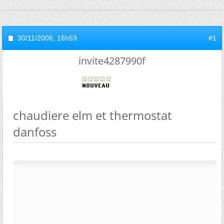
30/11/2006,
16h59
#1
invite4287990f
chaudiere elm et thermostat
danfoss