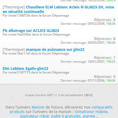
Dernier message:
18/02/2008,
23h03
[Thermique]
Chaudiere ELM Leblanc Acleis N GLM23-2H, mise
en sécurité continuelle
Par invite1186f73b dans le forum Dépannage
Réponses:
8
Dernier message:
09/02/2008,
16h36
Pb allumage sur ACLEIS GLM23
Par invite14a034be dans le forum Dépannage
Réponses:
8
Dernier message:
30/05/2007,
18h30
[Thermique]
manque de puissance sur glm23
Par invite18dc11ef dans le forum Dépannage
Réponses:
1
Dernier message:
16/01/2007,
19h25
Elm Leblanc Egalis-glm23
Par invite319f7715 dans le forum Dépannage
Réponses:
5
Dernier message:
07/11/2006,
16h36
Fuseau horaire GMT +1. Il est actuellement
12h12
.
Dans l'univers
Maison
de Futura, découvrez nos
comparatifs
produits
sur l'univers de la maison :
climatiseur mobile
,
aspirateur robot
,
poêle à granulés
,
alarme
...