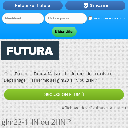
Retour sur Futura
S'inscrire

Se souvenir de moi ?
Forum
Futura-Maison : les forums de la maison
Dépannage
[Thermique]
glm23-1HN ou 2HN ?
DISCUSSION FERMÉE
Affichage des résultats 1 à 1 sur 1
glm23-1HN ou 2HN ?