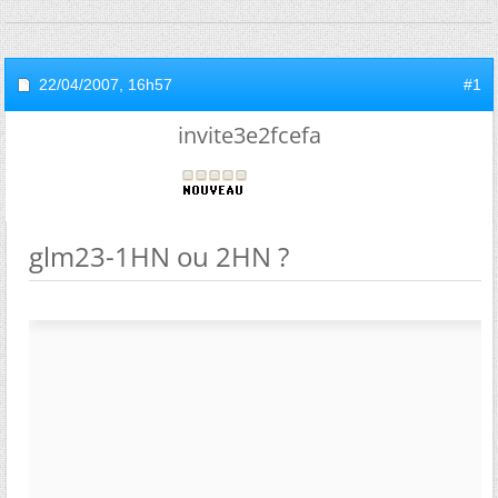
22/04/2007,
16h57
#1
invite3e2fcefa
glm23-1HN ou 2HN ?