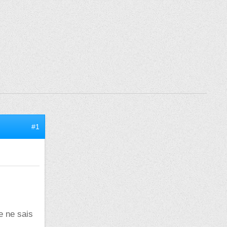
#1
e ne sais