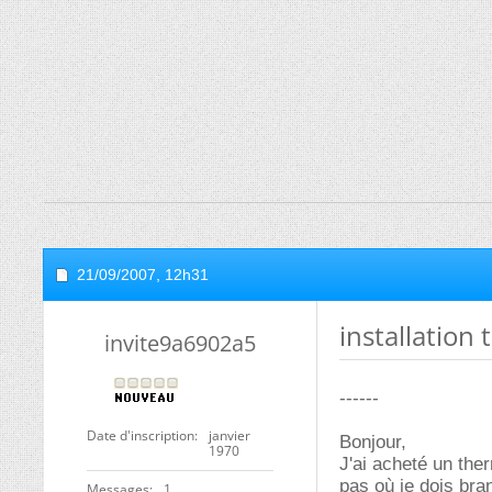
21/09/2007,
12h31
installation
invite9a6902a5
------
Date d'inscription
janvier
Bonjour,
1970
J'ai acheté un the
pas où je dois bran
Messages
1