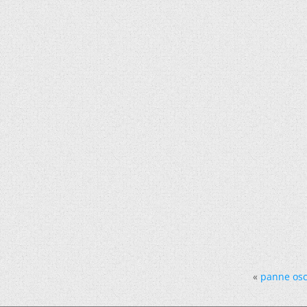
«
panne osci