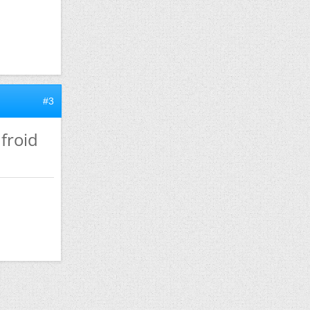
#3
froid