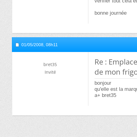
verifier tout cela 
bonne journée
01/05/2008,
08h11
Re : Emplac
bret35
de mon frig
Invité
bonjour
qu'elle est la mar
a+ bret35