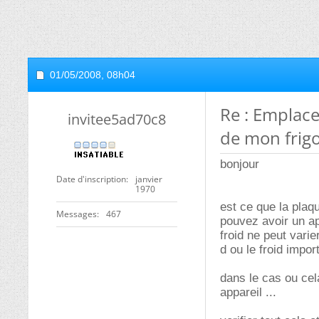
01/05/2008,
08h04
Re : Emplac
invitee5ad70c8
de mon frig
bonjour
Date d'inscription
janvier
1970
est ce que la plaq
Messages
467
pouvez avoir un app
froid ne peut vari
d ou le froid impor
dans le cas ou cel
appareil ...