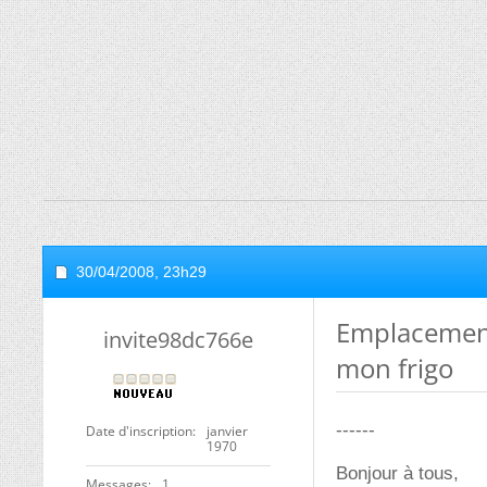
30/04/2008,
23h29
Emplacement
invite98dc766e
mon frigo
------
Date d'inscription
janvier
1970
Bonjour à tous,
Messages
1