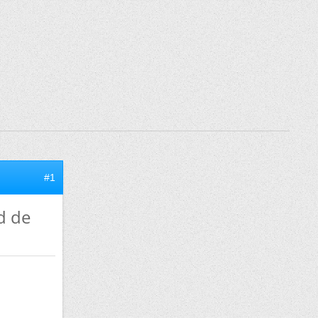
#1
d de