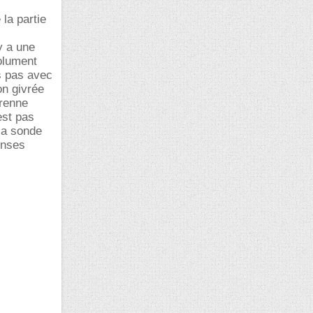
la partie
 y a une
solument
s pas avec
on givrée
prenne
est pas
 la sonde
ponses