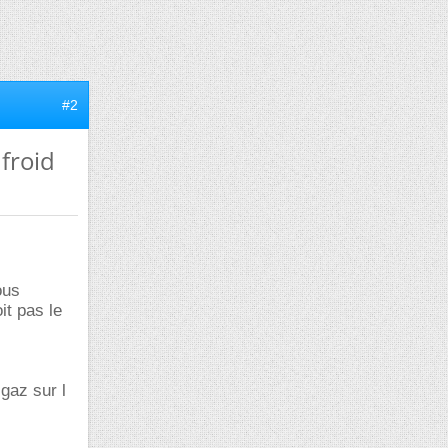
#2
froid
ous
it pas le
gaz sur l