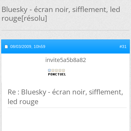
Bluesky - écran noir, sifflement, led
rouge[résolu]
08/03/2009,
10h59
#31
invite5a5b8a82
Re : Bluesky - écran noir, sifflement,
led rouge