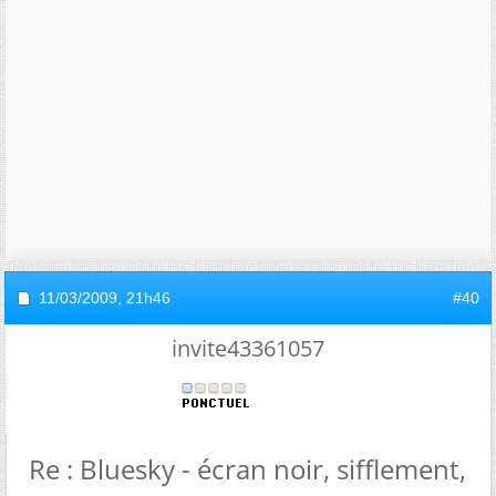
11/03/2009,
21h46
#40
invite43361057
Re : Bluesky - écran noir, sifflement,