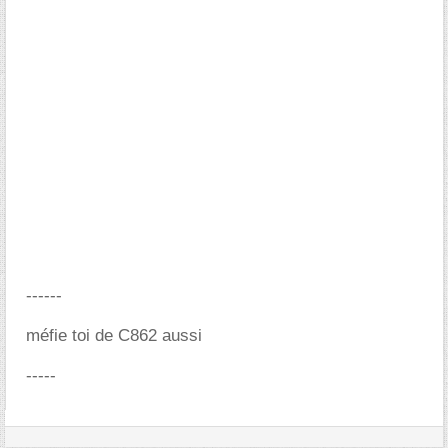
------
méfie toi de C862 aussi
-----