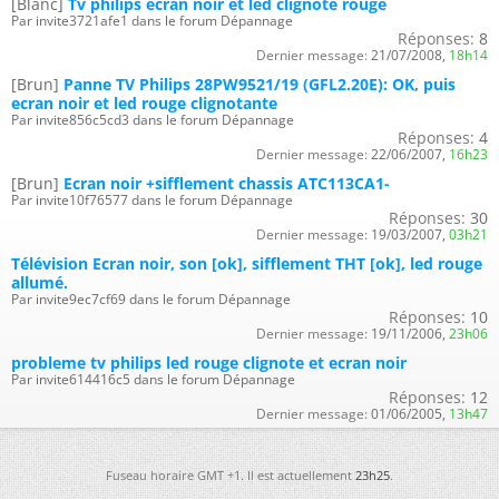
[Blanc]
Tv philips écran noir et led clignote rouge
Par invite3721afe1 dans le forum Dépannage
Réponses:
8
Dernier message:
21/07/2008,
18h14
[Brun]
Panne TV Philips 28PW9521/19 (GFL2.20E): OK, puis
ecran noir et led rouge clignotante
Par invite856c5cd3 dans le forum Dépannage
Réponses:
4
Dernier message:
22/06/2007,
16h23
[Brun]
Ecran noir +sifflement chassis ATC113CA1-
Par invite10f76577 dans le forum Dépannage
Réponses:
30
Dernier message:
19/03/2007,
03h21
Télévision Ecran noir, son [ok], sifflement THT [ok], led rouge
allumé.
Par invite9ec7cf69 dans le forum Dépannage
Réponses:
10
Dernier message:
19/11/2006,
23h06
probleme tv philips led rouge clignote et ecran noir
Par invite614416c5 dans le forum Dépannage
Réponses:
12
Dernier message:
01/06/2005,
13h47
Fuseau horaire GMT +1. Il est actuellement
23h25
.