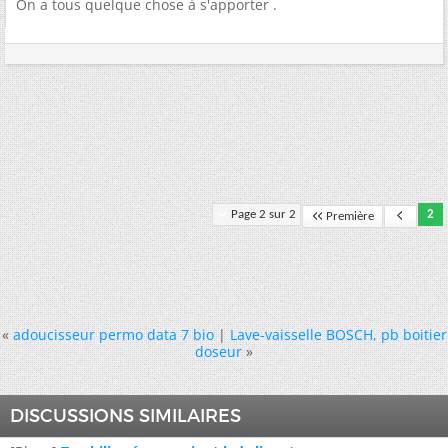
On a tous quelque chose à s'apporter .
Page 2 sur 2
2
Première
«
adoucisseur permo data 7 bio
|
Lave-vaisselle BOSCH, pb boitier
doseur
»
DISCUSSIONS SIMILAIRES