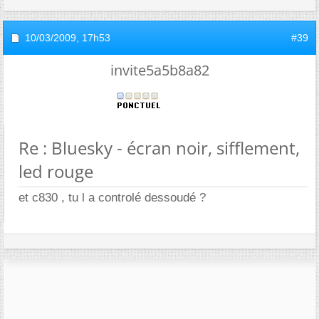
10/03/2009,
17h53
#39
invite5a5b8a82
Re : Bluesky - écran noir, sifflement,
led rouge
et c830 , tu l a controlé dessoudé ?