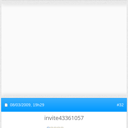
08/03/2009,
19h29
#32
invite43361057