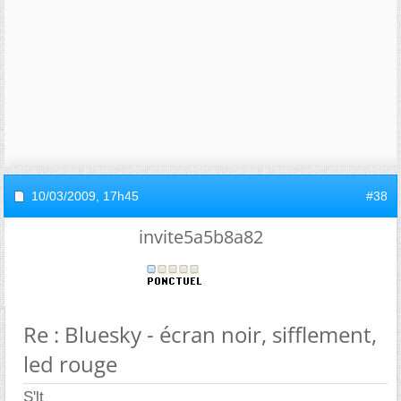
10/03/2009,
17h45
#38
invite5a5b8a82
Re : Bluesky - écran noir, sifflement,
led rouge
S'lt