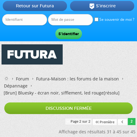
Retour sur Futura
S'inscrire

Se souvenir de moi ?
Forum
Futura-Maison : les forums de la maison
Dépannage
[Brun]
Bluesky - écran noir, sifflement, led rouge[résolu]
DISCUSSION FERMÉE
Page 2 sur 2
2
Première
Affichage des résultats 31 à 45 sur 45