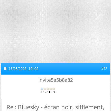
16/03/2009,
19h09
#42
invite5a5b8a82
Re : Bluesky - écran noir, sifflement,