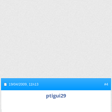
19/04/2009,
11h13
#4
ptigui29