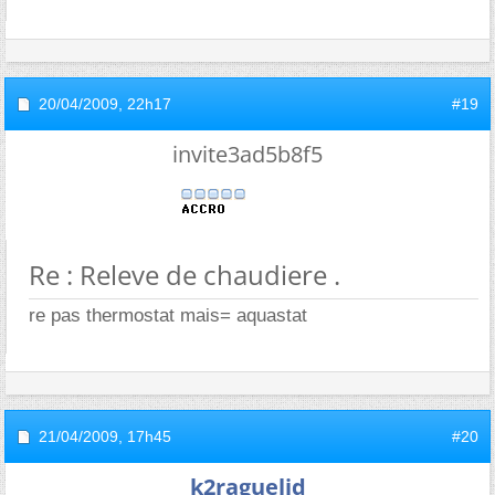
20/04/2009,
22h17
#19
invite3ad5b8f5
Re : Releve de chaudiere .
re pas thermostat mais= aquastat
21/04/2009,
17h45
#20
k2raguelid