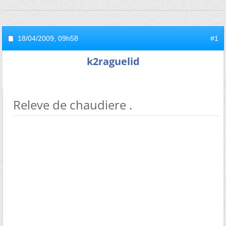
18/04/2009,
09h58
#1
k2raguelid
Releve de chaudiere .