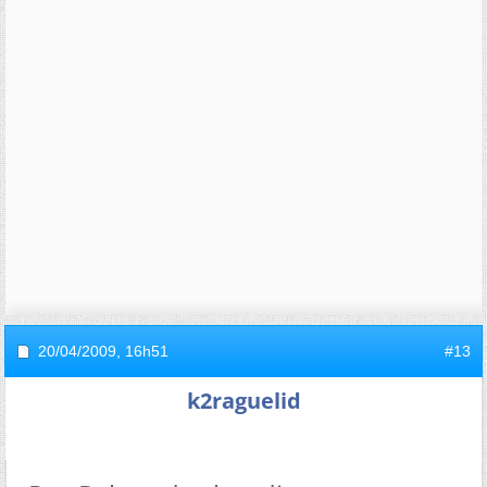
20/04/2009,
16h51
#13
k2raguelid