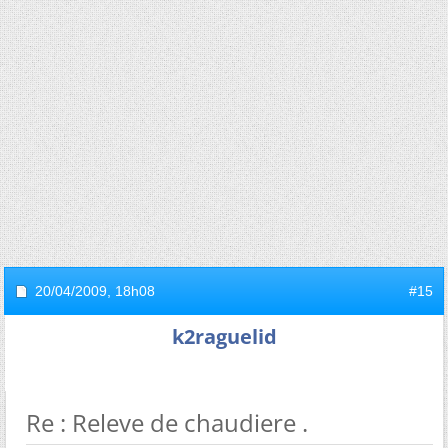
20/04/2009,
18h08
#15
k2raguelid
Re : Releve de chaudiere .