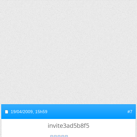
19/04/2009,
15h59
#7
invite3ad5b8f5