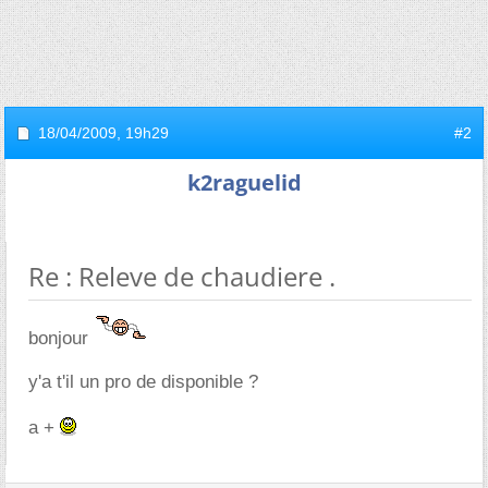
18/04/2009,
19h29
#2
k2raguelid
Re : Releve de chaudiere .
bonjour
y'a t'il un pro de disponible ?
a +