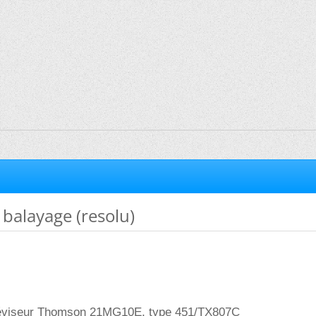
 balayage (resolu)
léviseur Thomson 21MG10E, type 451/TX807C