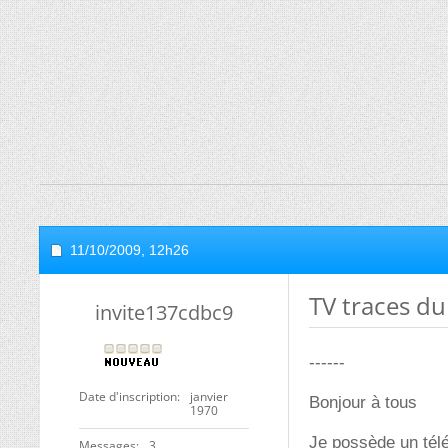
11/10/2009,
12h26
TV traces du
invite137cdbc9
------
Date d'inscription
janvier
Bonjour à tous
1970
Je possède un té
Messages
3