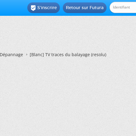
S'inscrire
Retour sur Futura

Dépannage
[Blanc]
TV traces du balayage (resolu)