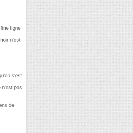
fine ligne
noir n'est
u'on s'est
e n'est pas
.
sens de