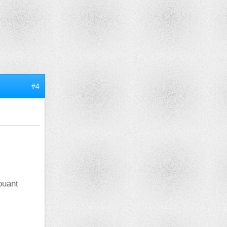
#4
ouant