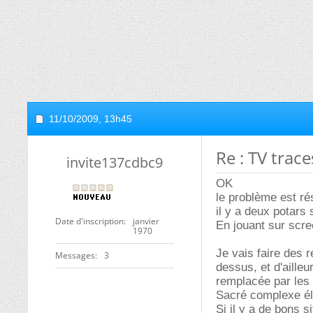
11/10/2009,
13h45
Re : TV trac
invite137cdbc9
OK
le problème est r
il y a deux potars
Date d'inscription
janvier
En jouant sur scre
1970
Je vais faire des 
Messages
3
dessus, et d'aille
remplacée par les 
Sacré complexe él
Si il y a de bons s