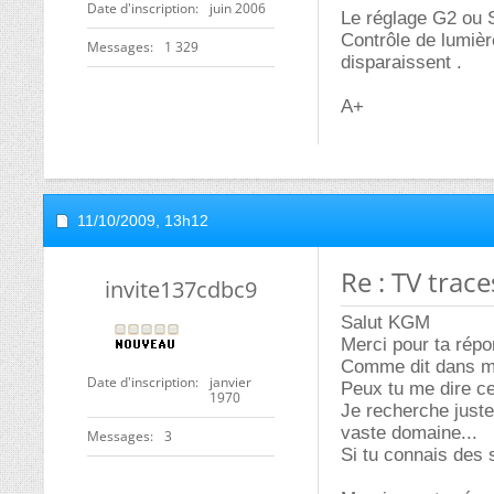
Date d'inscription
juin 2006
Le réglage G2 ou 
Contrôle de lumièr
Messages
1 329
disparaissent .
A+
11/10/2009,
13h12
Re : TV trac
invite137cdbc9
Salut KGM
Merci pour ta répo
Comme dit dans mo
Date d'inscription
janvier
Peux tu me dire ce
1970
Je recherche juste
vaste domaine...
Messages
3
Si tu connais des 