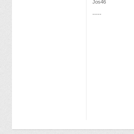
Jos46
-----