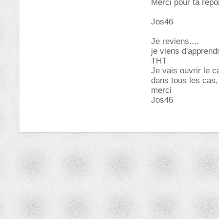
Merci pour ta rép
Jos46
Je reviens....
je viens d'apprend
THT
Je vais ouvrir le c
dans tous les cas,
merci
Jos46