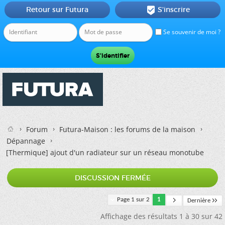
Retour sur Futura
S'inscrire

Se souvenir de moi ?
Forum
Futura-Maison : les forums de la maison
Dépannage
[Thermique]
ajout d'un radiateur sur un réseau monotube
DISCUSSION FERMÉE
Page 1 sur 2
1
Dernière
Affichage des résultats 1 à 30 sur 42