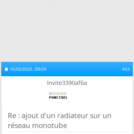
01/02/2010,
20h29
#13
invite3390af6a
Re : ajout d'un radiateur sur un
réseau monotube