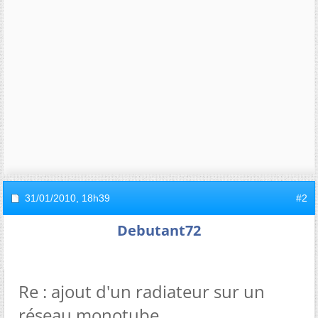
31/01/2010,
18h39
#2
Debutant72
Re : ajout d'un radiateur sur un
réseau monotube