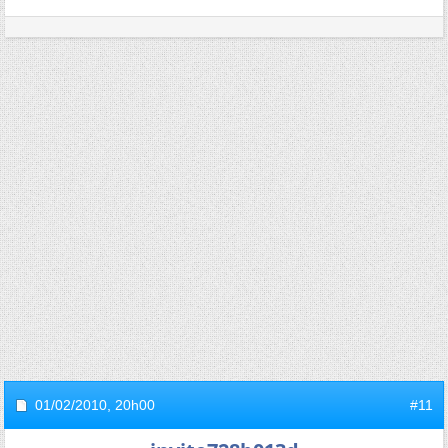
01/02/2010,
20h00
#11