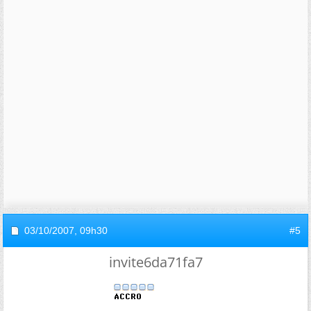
03/10/2007,
09h30
#5
invite6da71fa7