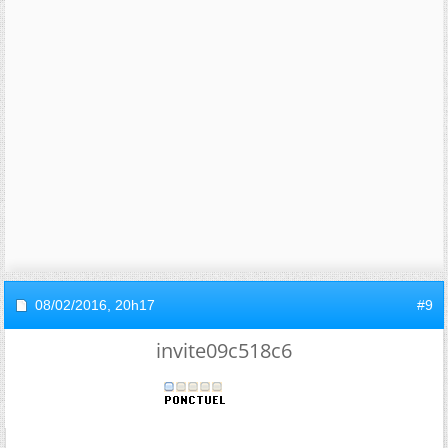
08/02/2016,
20h17
#9
invite09c518c6