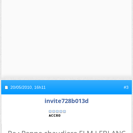
20/05/2010,
16h11
#3
invite728b013d