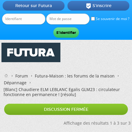
Retour sur Futura
S'inscrire

Se souvenir de moi ?
Forum
Futura-Maison : les forums de la maison
Dépannage
[Blanc]
Chaudiere ELM LEBLANC Egalis GLM23 : circulateur
fonctionne en permanence ! [résolu]
DISCUSSION FERMÉE
Affichage des résultats 1 à 3 sur 3