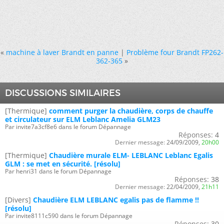
«
machine à laver Brandt en panne
|
Problème four Brandt FP262-
362-365
»
DISCUSSIONS SIMILAIRES
[Thermique]
comment purger la chaudière, corps de chauffe
et circulateur sur ELM Leblanc Amelia GLM23
Par invite7a3cf8e6 dans le forum Dépannage
Réponses:
4
Dernier message:
24/09/2009,
20h00
[Thermique]
Chaudière murale ELM- LEBLANC Leblanc Egalis
GLM : se met en sécurité. [résolu]
Par henri31 dans le forum Dépannage
Réponses:
38
Dernier message:
22/04/2009,
21h11
[Divers]
Chaudière ELM LEBLANC egalis pas de flamme !!
[résolu]
Par invite8111c590 dans le forum Dépannage
Réponses:
30