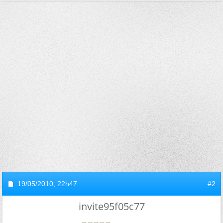
19/05/2010,
22h47
#2
invite95f05c77