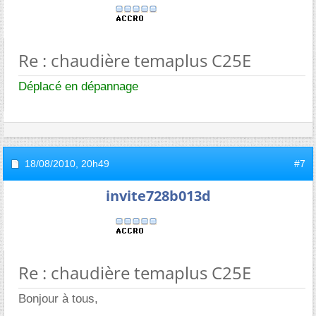
Re : chaudière temaplus C25E
Déplacé en dépannage
18/08/2010,
20h49
#7
invite728b013d
Re : chaudière temaplus C25E
Bonjour à tous,