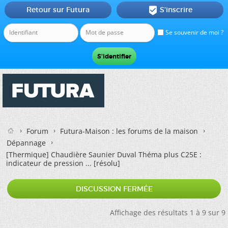
Retour sur Futura
S'inscrire

Se souvenir de moi ?
Forum
Futura-Maison : les forums de la maison
Dépannage
[Thermique]
Chaudière Saunier Duval Théma plus C25E :
indicateur de pression ... [résolu]
DISCUSSION FERMÉE
Affichage des résultats 1 à 9 sur 9