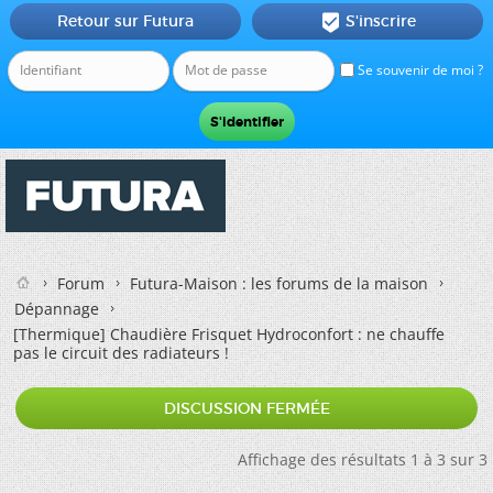
Retour sur Futura
S'inscrire

Se souvenir de moi ?
Forum
Futura-Maison : les forums de la maison
Dépannage
[Thermique]
Chaudière Frisquet Hydroconfort : ne chauffe
pas le circuit des radiateurs !
DISCUSSION FERMÉE
Affichage des résultats 1 à 3 sur 3