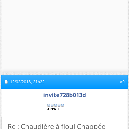
12/02/2013,
21h22
#9
invite728b013d
Re : Chaudière à fioul Chappée