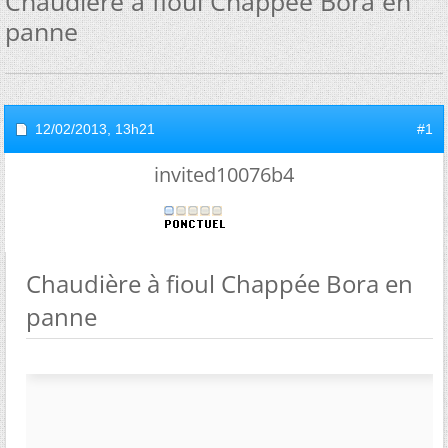
Chaudière à fioul Chappée Bora en
panne
12/02/2013,
13h21
#1
invited10076b4
Chaudière à fioul Chappée Bora en
panne