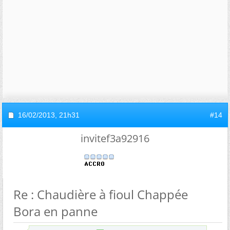
16/02/2013,
21h31
#14
invitef3a92916
Re : Chaudière à fioul Chappée
Bora en panne