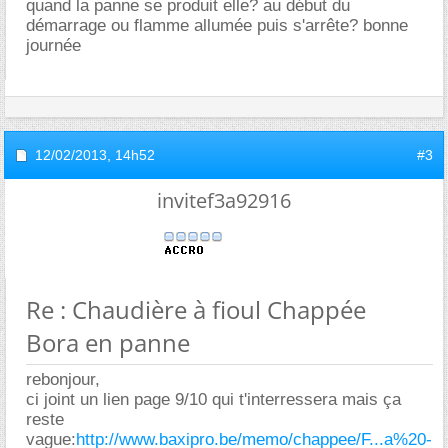
quand la panne se produit elle? au début du
démarrage ou flamme allumée puis s'arrête? bonne
journée
12/02/2013,
14h52
#3
invitef3a92916
Re : Chaudière à fioul Chappée
Bora en panne
rebonjour,
ci joint un lien page 9/10 qui t'interressera mais ça
reste
vague:
http://www.baxipro.be/memo/chappee/F...a%20-