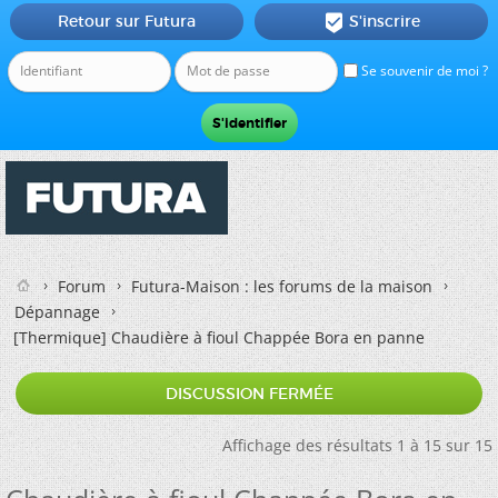
Retour sur Futura
S'inscrire

Se souvenir de moi ?
Forum
Futura-Maison : les forums de la maison
Dépannage
[Thermique]
Chaudière à fioul Chappée Bora en panne
DISCUSSION FERMÉE
Affichage des résultats 1 à 15 sur 15