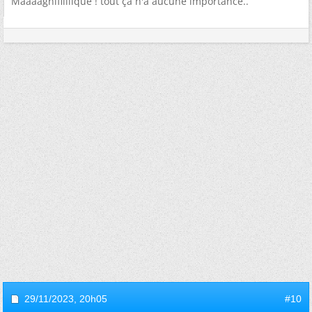
Maaaagnifiiiiique ! tout ça n'a aucune importance..
29/11/2023,
20h05
#10