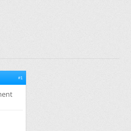
#1
ment