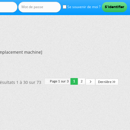
Se souvenir de moi ?
remplacement machine]
ésultats 1 à 30 sur 73
Page 1 sur 3
1
2
Dernière