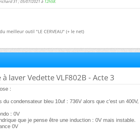
richard 31 ; 05/07/2021 à
12h58
.
du meilleur outil "LE CERVEAU" (+ le net)
 à laver Vedette VLF802B - Acte 3
ose :
 du condensateur bleu 10uf : 736V alors que c'est un 400V, i
ondo : 0V
indrique que je pense être une induction : 0V mais instable.
tance 0V