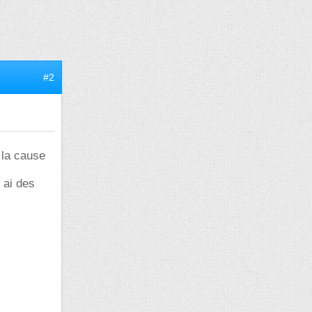
#2
 la cause
y ai des