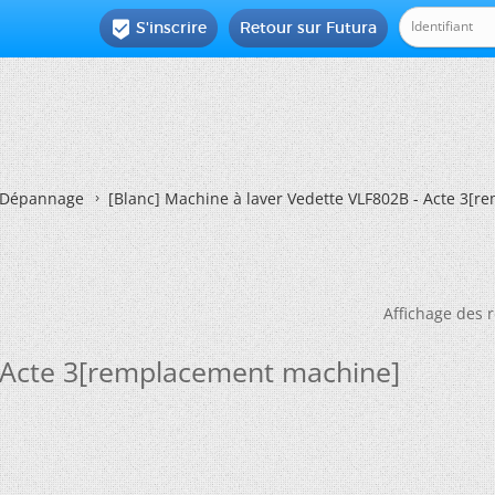
S'inscrire
Retour sur Futura

Dépannage
[Blanc]
Machine à laver Vedette VLF802B - Acte 3[
Affichage des r
- Acte 3[remplacement machine]