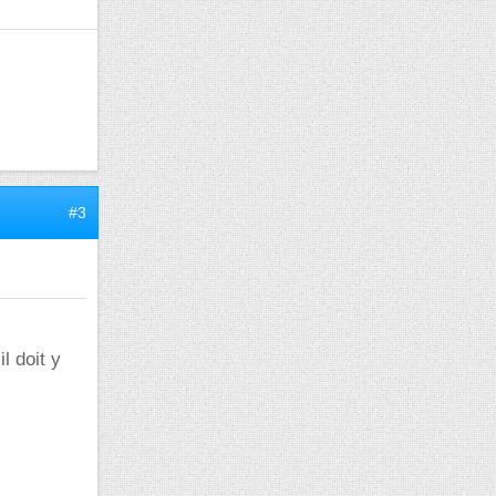
#3
l doit y