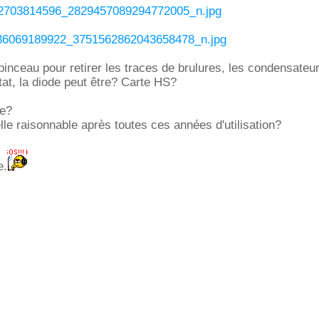
2703814596_2829457089294772005_n.jpg
36069189922_3751562862043658478_n.jpg
inceau pour retirer les traces de brulures, les condensateu
at, la diode peut être? Carte HS?
ée?
lle raisonnable après toutes ces années d'utilisation?
e.