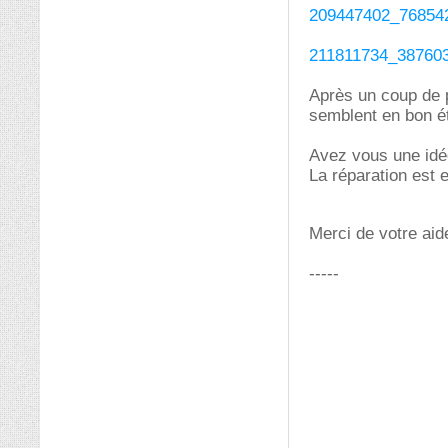
209447402_76854
211811734_38760
Après un coup de p
semblent en bon ét
Avez vous une id
La réparation est e
Merci de votre aid
-----