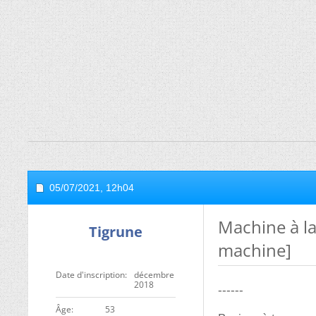
05/07/2021,
12h04
Machine à l
Tigrune
machine]
Date d'inscription
décembre
2018
------
ge
53