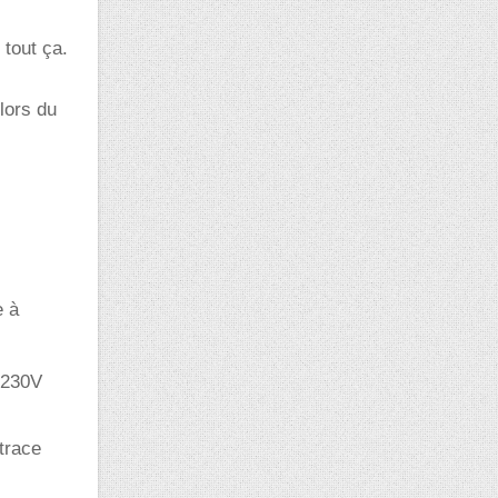
tout ça.
lors du
e à
 230V
trace