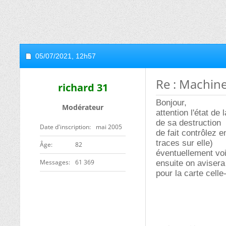
05/07/2021,
12h57
Re : Machine
richard 31
Bonjour,
Modérateur
attention l'état d
de sa destruction
Date d'inscription
mai 2005
de fait contrôlez e
traces sur elle)
ge
82
éventuellement voir
Messages
61 369
ensuite on avisera
pour la carte celle