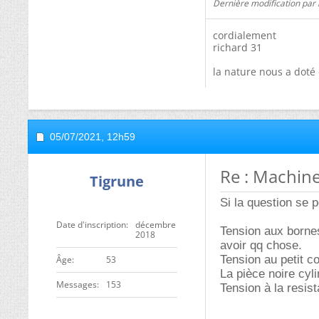
Dernière modification par 
cordialement
richard 31
la nature nous a doté 
05/07/2021,
12h59
Re : Machine
Tigrune
Si la question se p
Date d'inscription
décembre
Tension aux bornes
2018
avoir qq chose.
Tension au petit c
ge
53
La pièce noire cyl
Messages
153
Tension à la resis