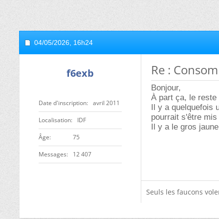
04/05/2026,
16h24
Re : Consomm
f6exb
Bonjour,
À part ça, le reste
Date d'inscription
avril 2011
Il y a quelquefois 
pourrait s'être mis
Localisation
IDF
Il y a le gros jaune
ge
75
Messages
12 407
Seuls les faucons volen