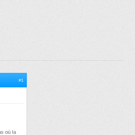
#1
as où la