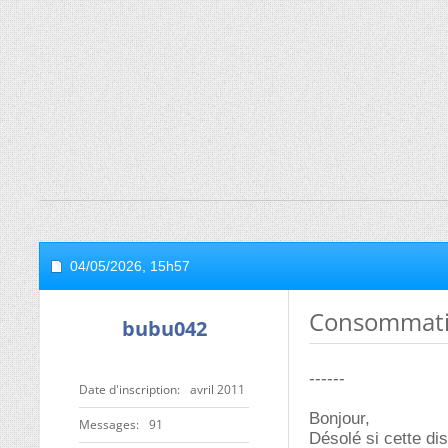
04/05/2026,
15h57
Consommatio
bubu042
------
Date d'inscription
avril 2011
Bonjour,
Messages
91
Désolé si cette di