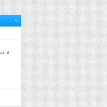
#2
as, il