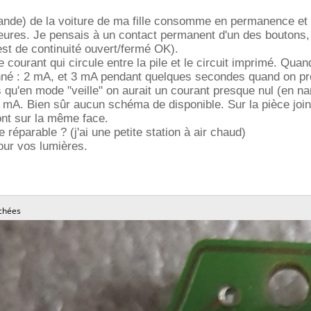
ande) de la voiture de ma fille consomme en permanence et 
heures. Je pensais à un contact permanent d'un des boutons
test de continuité ouvert/fermé OK).
 courant qui circule entre la pile et le circuit imprimé. Qua
onné : 2 mA, et 3 mA pendant quelques secondes quand on p
 qu'en mode "veille" on aurait un courant presque nul (en n
mA. Bien sûr aucun schéma de disponible. Sur la pièce join
nt sur la même face.
e réparable ? (j'ai une petite station à air chaud)
our vos lumières.
chées