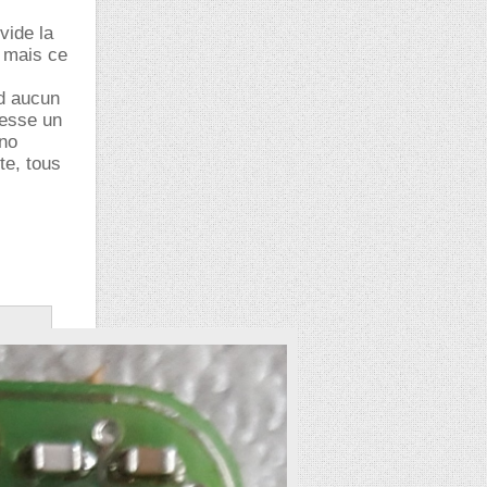
vide la
, mais ce
nd aucun
resse un
ano
te, tous