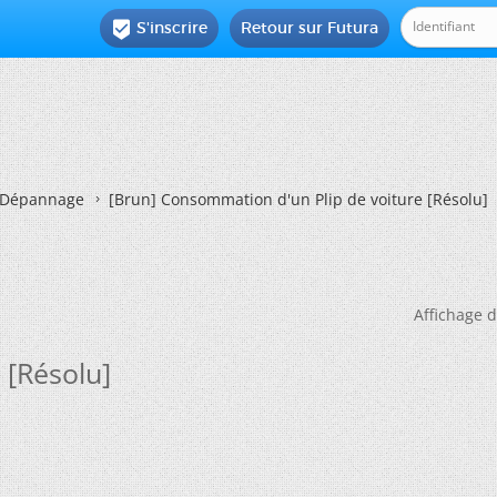
S'inscrire
Retour sur Futura

Dépannage
[Brun]
Consommation d'un Plip de voiture [Résolu]
Affichage d
 [Résolu]