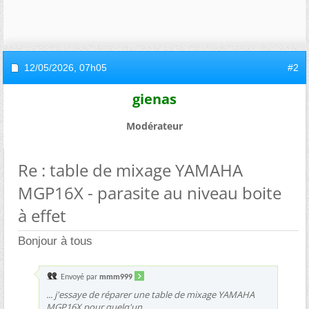
12/05/2026,
07h05
#2
gienas
Modérateur
Re : table de mixage YAMAHA
MGP16X - parasite au niveau boite
à effet
Bonjour à tous
Envoyé par
mmm999
... j'essaye de réparer une table de mixage YAMAHA
MGP16X pour quelq'un