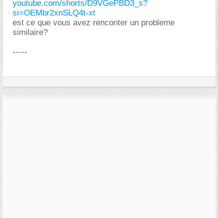
youtube.com/shorts/D9VGePBD3_s?
si=OEMbr2xnSLQ4t-xt
est ce que vous avez renconter un probleme
similaire?
-----