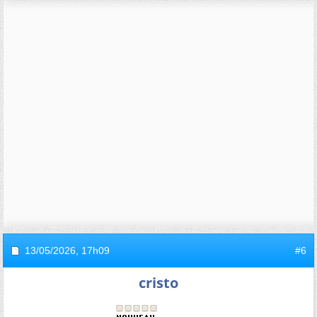
13/05/2026,
17h09
#6
cristo