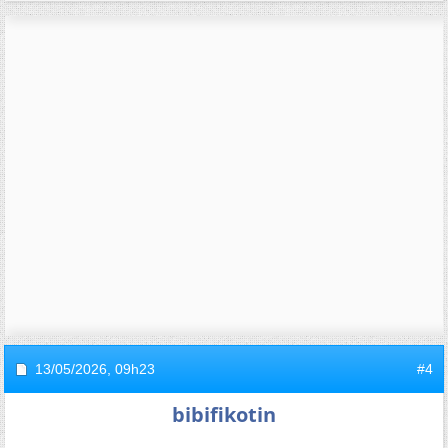
13/05/2026,
09h23
#4
bibifikotin