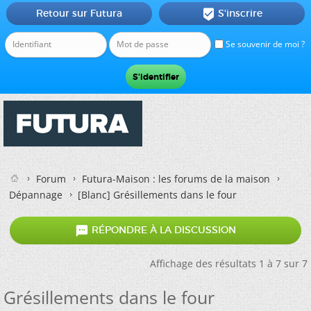
Retour sur Futura
S'inscrire

Se souvenir de moi ?
Forum
Futura-Maison : les forums de la maison
Dépannage
[Blanc]
Grésillements dans le four

RÉPONDRE À LA DISCUSSION
Affichage des résultats 1 à 7 sur 7
Grésillements dans le four