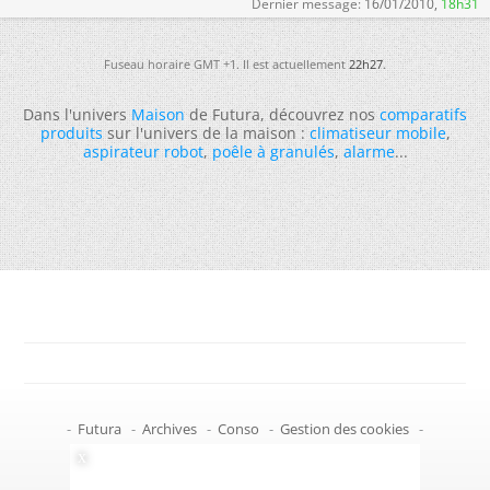
Dernier message:
16/01/2010,
18h31
Fuseau horaire GMT +1. Il est actuellement
22h27
.
Dans l'univers
Maison
de Futura, découvrez nos
comparatifs
produits
sur l'univers de la maison :
climatiseur mobile
,
aspirateur robot
,
poêle à granulés
,
alarme
...
-
Futura
-
Archives
-
Conso
-
Gestion des cookies
-
Politique de confidentialité
-
Haut de page