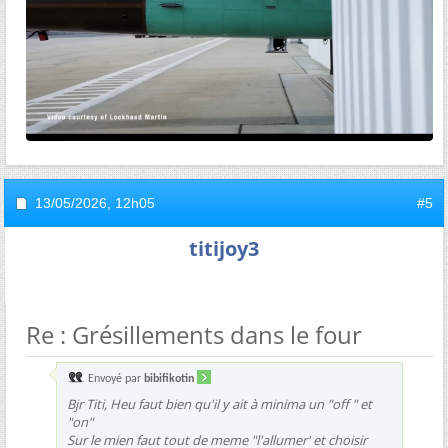
13/05/2026,
12h05
#5
titijoy3
Re : Grésillements dans le four
Envoyé par
bibifikotin
Bjr Titi, Heu faut bien qu'il y ait à minima un "off " et
"on"
Sur le mien faut tout de meme "l'allumer' et choisir