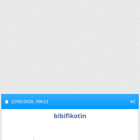
12/05/2026,
09h12
#2
bibifikotin