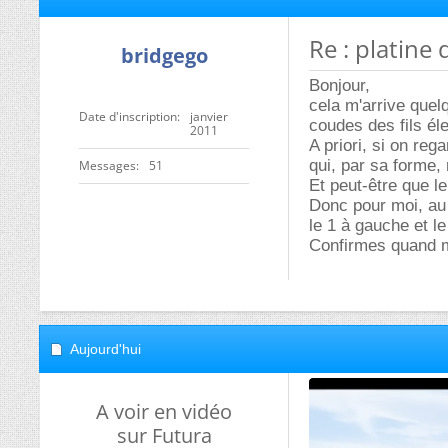
Re : platine
bridgego
Bonjour,
cela m'arrive quelq
Date d'inscription
janvier
coudes des fils él
2011
A priori, si on reg
qui, par sa forme,
Messages
51
Et peut-être que l
Donc pour moi, au 
le 1 à gauche et le
Confirmes quand m
Aujourd'hui
A voir en vidéo
sur Futura