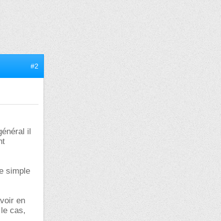
#2
énéral il
nt
e simple
avoir en
 le cas,