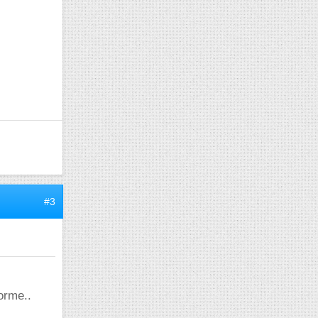
#3
orme..