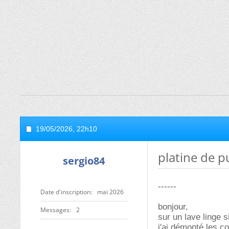
19/05/2026,
22h10
platine de p
sergio84
------
Date d'inscription
mai 2026
bonjour,
Messages
2
sur un lave ling
j'ai démonté les c