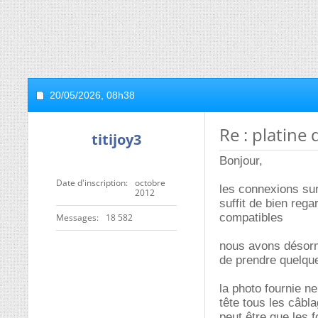
20/05/2026,
08h38
Re : platine
titijoy3
Bonjour,
Date d'inscription
octobre
les connexions su
2012
suffit de bien rega
compatibles
Messages
18 582
nous avons désorm
de prendre quelqu
la photo fournie ne
tête tous les câbla
peut être que les 