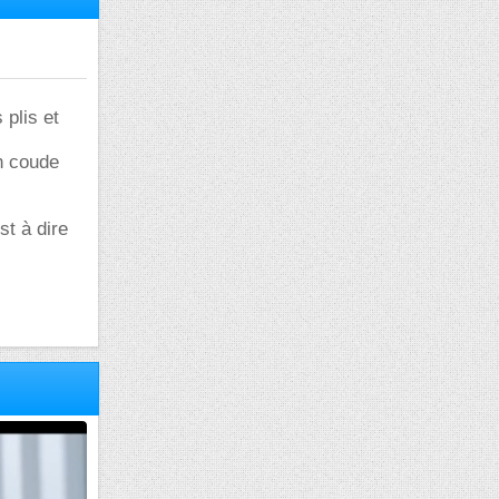
 plis et
un coude
st à dire