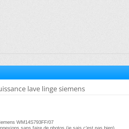
uissance lave linge siemens
e siemens WM14S793FF/07
onnexions sans faire de photos (je sais c'est pas bien).