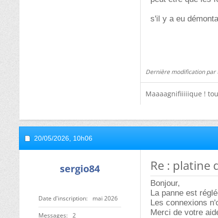
s'il y a eu démonta
Dernière modification par t
Maaaagnifiiiiique ! to
20/05/2026,
10h06
Re : platine
sergio84
Bonjour,
La panne est régl
Date d'inscription
mai 2026
Les connexions n'o
Merci de votre aid
Messages
2