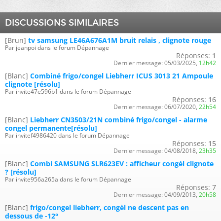
DISCUSSIONS SIMILAIRES
[Brun]
tv samsung LE46A676A1M bruit relais , clignote rouge
Par jeanpoi dans le forum Dépannage
Réponses:
1
Dernier message:
05/03/2025,
12h42
[Blanc]
Combiné frigo/congel Liebherr ICUS 3013 21 Ampoule
clignote [résolu]
Par invite47e596b1 dans le forum Dépannage
Réponses:
16
Dernier message:
06/07/2020,
22h54
[Blanc]
Liebherr CN3503/21N combiné frigo/congel - alarme
congel permanente[résolu]
Par invitef4986420 dans le forum Dépannage
Réponses:
15
Dernier message:
04/08/2018,
23h35
[Blanc]
Combi SAMSUNG SLR623EV : afficheur congél clignote
? [résolu]
Par invite956a265a dans le forum Dépannage
Réponses:
7
Dernier message:
04/09/2013,
20h58
[Blanc]
frigo/congel liebherr, congèl ne descent pas en
dessous de -12°