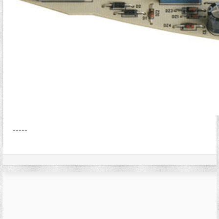
-----