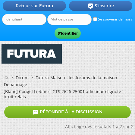
Retour sur Futura
S'inscrire

Se souvenir de moi ?
Forum
Futura-Maison : les forums de la maison
Dépannage
[Blanc]
Congel Liebherr GTS 2626-25001 afficheur clignote
bruit relais

RÉPONDRE À LA DISCUSSION
Affichage des résultats 1 à 2 sur 2