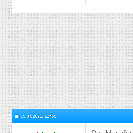
05/07/2026,
12h59
Re : Mecafer 