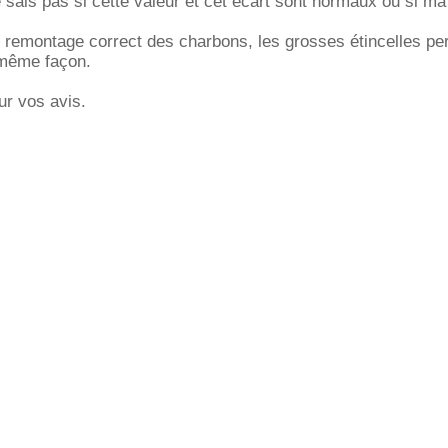
e sais pas si cette valeur et cet écart sont normaux ou si m
 remontage correct des charbons, les grosses étincelles per
 même façon.
ur vos avis.