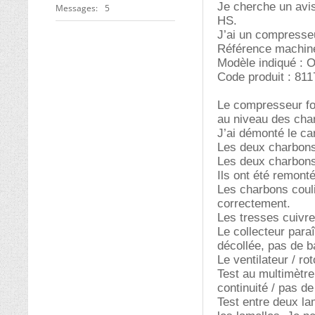
Je cherche un avi
Messages
5
HS.
J’ai un compresse
Référence machin
Modèle indiqué :
Code produit : 811
Le compresseur fon
au niveau des char
J’ai démonté le ca
Les deux charbons
Les deux charbons 
Ils ont été remonté
Les charbons couli
correctement.
Les tresses cuivre
Le collecteur para
décollée, pas de b
Le ventilateur / r
Test au multimètre 
continuité / pas de
Test entre deux la