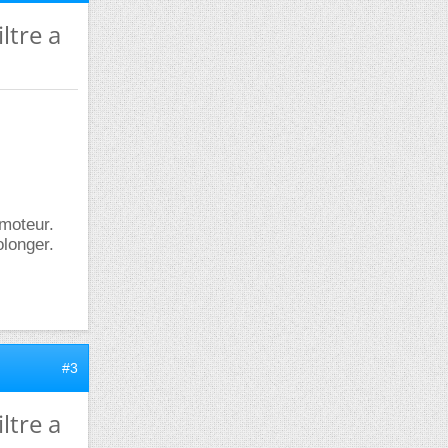
ltre a
 moteur.
olonger.
#3
ltre a