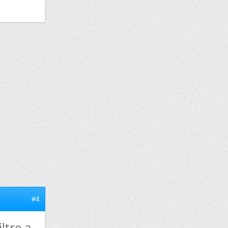
#4
ltre a