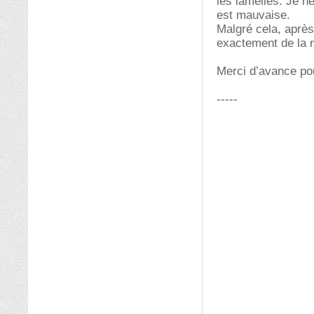
les lamelles. Je n
est mauvaise.
Malgré cela, après
exactement de la
Merci d’avance po
-----