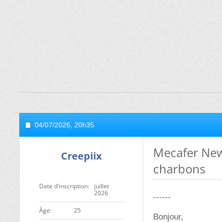
04/07/2026,
20h35
Mecafer New 
Creepiix
charbons
Date d'inscription
juillet
2026
------
ge
25
Bonjour,