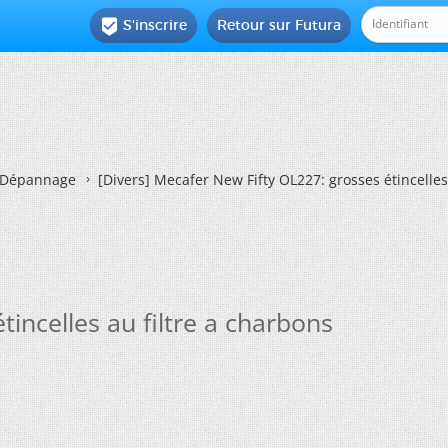
S'inscrire
Retour sur Futura

Dépannage
[Divers]
Mecafer New Fifty OL227: grosses étincelles 
incelles au filtre a charbons