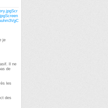
ry.jpg
Scr
jpg
Screen
.Euuhm3VgC
e je
sif. Il ne
pas de
rès les
ect des