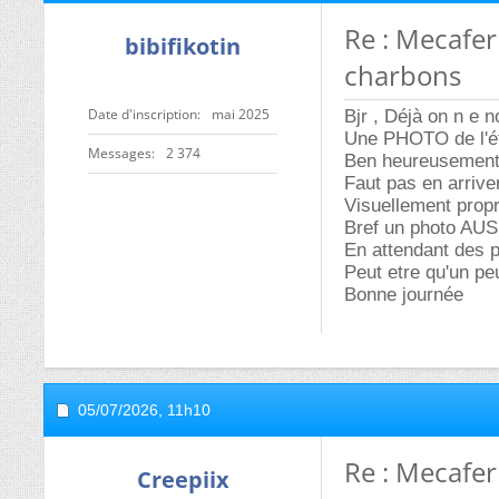
Re : Mecafer 
bibifikotin
charbons
Date d'inscription
mai 2025
Bjr , Déjà on n e 
Une PHOTO de l'ét
Messages
2 374
Ben heureusement q
Faut pas en arriver
Visuellement propr
Bref un photo AUSS
En attendant des p
Peut etre qu'un peu
Bonne journée
05/07/2026,
11h10
Re : Mecafer 
Creepiix