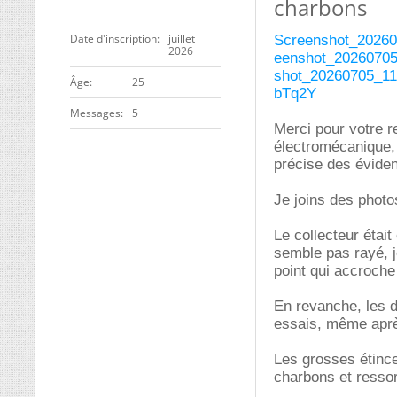
charbons
Date d'inscription
juillet
Screenshot_20260
2026
eenshot_20260705
shot_20260705_11
ge
25
bTq2Y
Messages
5
Merci pour votre 
électromécanique, 
précise des évidenc
Je joins des photo
Le collecteur était
semble pas rayé, j
point qui accroche
En revanche, les 
essais, même aprè
Les grosses étince
charbons et ressor