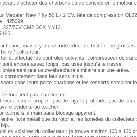
s avant d’acheter des charbons ou de considérer le moteur
ur Mecafer New Fifty 50 L / 2 CV, tête de compression OL22
e : 425099
 OL227/50V CM2 SCK MY13
7185.
ctionne, mais il y a une forte odeur de brûlé et de grosses 
bons / collecteur.
rter et effectué les contrôles suivants, compresseur débranc
 sont encore assez longs, pas usés jusqu’à la tresse.
présentent une usure/ébréchure similaire sur une arête.
s correctement dans leur sens initial.
ssent dans leurs porte-charbons et les ressorts semblent l
 ne touchent pas le collecteur.
ît visuellement propre : pas de rayure profonde, pas de lame
avure évidente au toucher.
otor tourne à la main sans blocage apparent.
entre l’axe métallique du rotor et les lamelles du collecteur
 bip.
melles voisines du collecteur : je trouve environ 100 à 120 