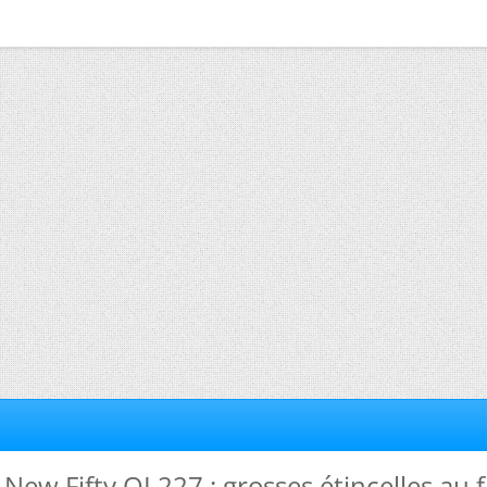
New Fifty OL227 : grosses étincelles au fi