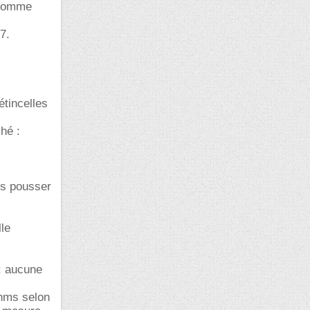
 comme
7.
étincelles
hé :
es pousser
lle
 : aucune
ohms selon