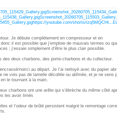
705_115429_Gallery.jpg
Screenshot_20260705_115434_Galle
_115438_Gallery.jpg
Screenshot_20260705_115503_Gallery.
5455_Gallery.jpg
https://youtube.com/shorts/izq5MQCHt..
retour. Je débute complètement en compresseur et en
donc il est possible que j’emploie de mauvais termes ou qu
es ; j’essaie simplement d’être le plus clair possible.
s des deux charbons, des porte-charbons et du collecteur.
 encrassé/noirci au départ. Je l’ai nettoyé avec du papier abra
e ne vois pas de lamelle décollée ou abîmée, et je ne sens 
 en le tournant à la main.
deux charbons ont une arête qui s’ébrèche du même côté ap
s les avoir limés
lles et l’odeur de brûlé persistent malgré le remontage corr
ts.