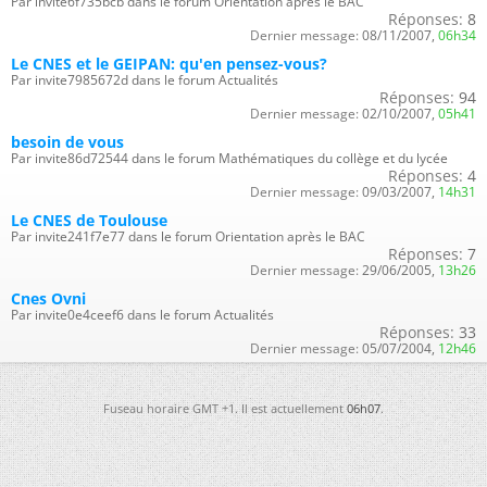
Par invite6f735bcb dans le forum Orientation après le BAC
Réponses:
8
Dernier message:
08/11/2007,
06h34
Le CNES et le GEIPAN: qu'en pensez-vous?
Par invite7985672d dans le forum Actualités
Réponses:
94
Dernier message:
02/10/2007,
05h41
besoin de vous
Par invite86d72544 dans le forum Mathématiques du collège et du lycée
Réponses:
4
Dernier message:
09/03/2007,
14h31
Le CNES de Toulouse
Par invite241f7e77 dans le forum Orientation après le BAC
Réponses:
7
Dernier message:
29/06/2005,
13h26
Cnes Ovni
Par invite0e4ceef6 dans le forum Actualités
Réponses:
33
Dernier message:
05/07/2004,
12h46
Fuseau horaire GMT +1. Il est actuellement
06h07
.