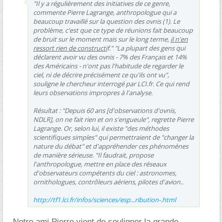
"Il y a régulièrement des initiatives de ce genre,
commente Pierre Lagrange, anthropologue qui a
beaucoup travaillé sur la question des ovnis (1). Le
problème, c'est que ce type de réunions fait beaucoup
de bruit sur le moment mais sur le long terme,
il n'en
ressort rien de constructi
f." "La plupart des gens qui
déclarent avoir vu des ovnis - 7% des Français et 14%
des Américains - n'ont pas l'habitude de regarder le
ciel, ni de décrire précisément ce qu'ils ont vu",
souligne le chercheur interrogé par LCI.fr. Ce qui rend
leurs observations impropres à l'analyse.
Résultat : "Depuis 60 ans [d'observations d'ovnis,
NDLR], on ne fait rien et on s'engueule", regrette Pierre
Lagrange. Or, selon lui, il existe "des méthodes
scientifiques simples" qui permettraient de "changer la
nature du débat" et d'appréhender ces phénomènes
de manière sérieuse. "Il faudrait, propose
l'anthropologue, mettre en place des réseaux
d'observateurs compétents du ciel : astronomes,
ornithologues, contrôleurs aériens, pilotes d'avion..
http://tf1.lci.fr/infos/sciences/esp...ribution-.html
Notre ami Pierre vient de souligner la grande