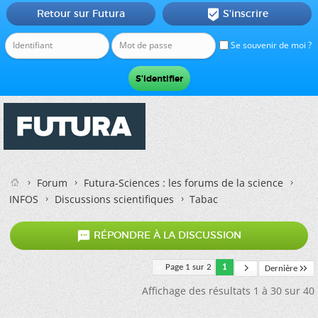
Retour sur Futura
S'inscrire

Se souvenir de moi ?
Forum
Futura-Sciences : les forums de la science
INFOS
Discussions scientifiques
Tabac

RÉPONDRE À LA DISCUSSION
Page 1 sur 2
1
Dernière
Affichage des résultats 1 à 30 sur 40