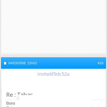
04/03/2008,
22h52
#16
invite6f9dc52a
Re : Tabac
Bonsoir,