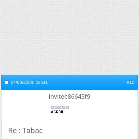
04/03/2008,
09h11
#10
invitee86643f9
Re : Tabac