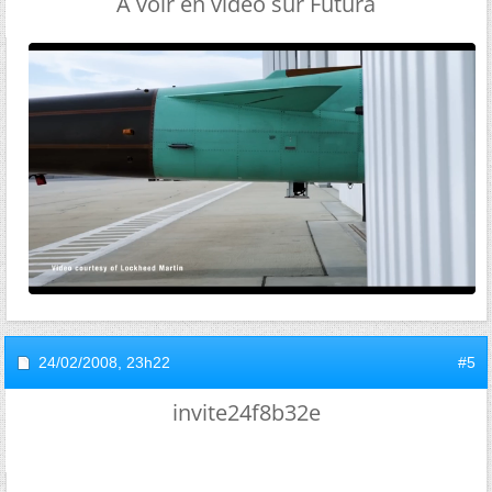
A voir en vidéo sur Futura
24/02/2008,
23h22
#5
invite24f8b32e