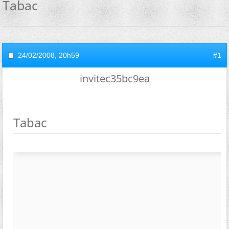
Tabac
24/02/2008,
20h59
#1
invitec35bc9ea
Tabac