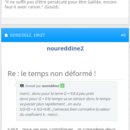
"Il ne suffit pas d'être persécuté pour être Galilée, encore
faut-il avoir raison." (Gould)
02/02/2012,
10h27
#8
noureddine2
Re : le temps non déformé !
Envoyé par
noureddine2
merci , donc pour la terre G = 9.8 à peu prés
donc pour G = 0 le temps va se retrecir donc le temps
va passer plus rapidement , on aura
t(G=0) = k t(G=9.8) , j'aimerais bien connaitre la valeur
du coeficient k , merci .
salut , pour ne pas compliquer , je considere deux