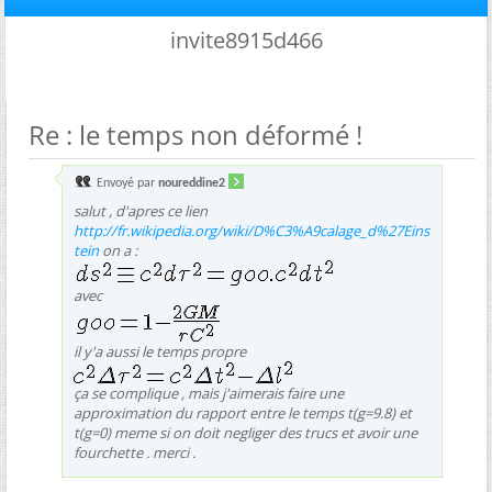
invite8915d466
Re : le temps non déformé !
Envoyé par
noureddine2
salut , d'apres ce lien
http://fr.wikipedia.org/wiki/D%C3%A9calage_d%27Eins
tein
on a :
avec
il y'a aussi le temps propre
ça se complique , mais j'aimerais faire une
approximation du rapport entre le temps t(g=9.8) et
t(g=0) meme si on doit negliger des trucs et avoir une
fourchette . merci .