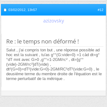
03/02/2012,
13h57
#12
azizovsky
Re : le temps non déformé !
Salut , j'ai compris ton but , une réponse possible ad
hoc est la suivant , tu'as g°°(G:vide=0) =1 càd dt=g°
°dT mnt avec G>0 ,g°°=1-2GM/rc² , dt=[g°°
(vide)-2GM/rc²]dT(vide) ,
dt²(G>0)=dT²(vide:G=0)-2GM/RC²dT²(vide:G=0) , le
deusiéme terme du membre droite de l'équation est le
terme perturbatif de la métrique .