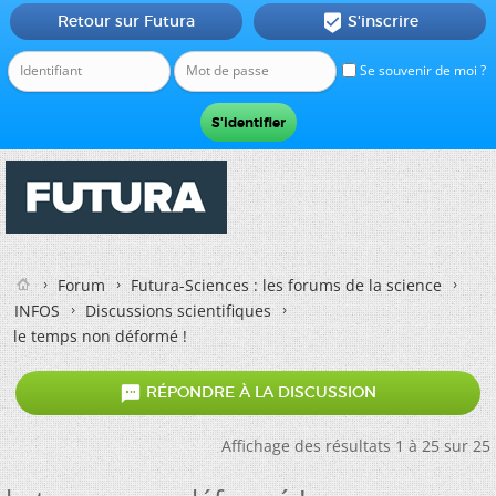
Retour sur Futura
S'inscrire

Se souvenir de moi ?
Forum
Futura-Sciences : les forums de la science
INFOS
Discussions scientifiques
le temps non déformé !

RÉPONDRE À LA DISCUSSION
Affichage des résultats 1 à 25 sur 25