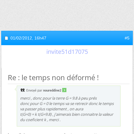
01/02/2012,
16h47
#5
invite51d17075
Re : le temps non déformé !
Envoyé par
noureddine2
merci , donc pour la terre G = 9.8 à peu prés
donc pour G = 0 le temps va se retrecir donc le temps
va passer plus rapidement , on aura
t(G=0) = k t(G=9.8) , j'aimerais bien connaitre la valeur
du coeficient k , merci .