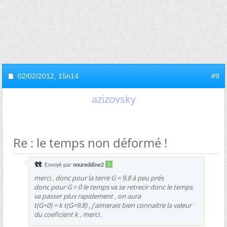
02/02/2012,
15h14
#9
azizovsky
Re : le temps non déformé !
Envoyé par
noureddine2
merci , donc pour la terre G = 9.8 à peu prés
donc pour G = 0 le temps va se retrecir donc le temps
va passer plus rapidement , on aura
t(G=0) = k t(G=9.8) , j'aimerais bien connaitre la valeur
du coeficient k , merci .