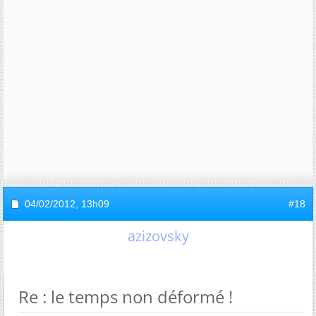
04/02/2012,
13h09
#18
azizovsky
Re : le temps non déformé !