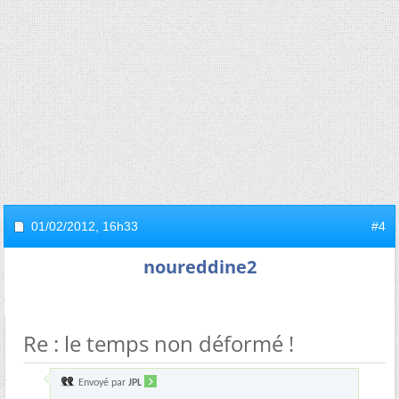
01/02/2012,
16h33
#4
noureddine2
Re : le temps non déformé !
Envoyé par
JPL