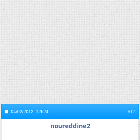
04/02/2012,
12h24
#17
noureddine2