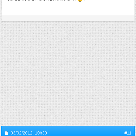
03/02/2012,
10h39
#11