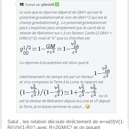
Envoyé par
gillesh38
tu vois que la réponse dépend de GM/r qui est le
potentiel gravitationnel et non de GM/r^2 qui est le
champ gravitationnel g . Le potentiel gravitationnel
peut s'exprimer plus simplement par le carré de la
vitesse de libération sur c à un facteur 2 près (2 GM/r =
(Vlib/c)^2), mais le "k" que tu cherches est
La réponse à ta question est donc que le
ralentissement du temps est par un facteur
,
et si tu compares la Terre à la Lune, le rapport est
ou vL
est la vitesse de libération depuis la Lune et vT depuis
la Terre. Je te laisse terminer le calcul ...
Salut , les relation découle diréctement de w=w(0)V(1-
R/r)/V(1-R/r') avec R=2GM/C² et on posant