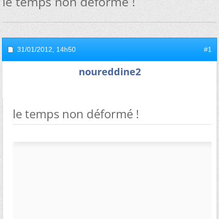
le temps non déformé !
31/01/2012,
14h50
#1
noureddine2
le temps non déformé !