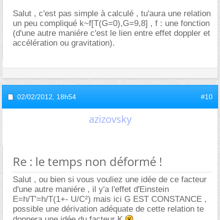
Salut , c'est pas simple à calculé , tu'aura une relation
un peu compliqué k~f[T(G=0),G=9,8] , f : une fonction
(d'une autre maniére c'est le lien entre effet doppler et
accélération ou gravitation).
02/02/2012,
18h54
#10
azizovsky
Re : le temps non déformé !
Salut , ou bien si vous vouliez une idée de ce facteur
d'une autre maniére , il y'a l'effet d'Einstein
E=h/T'=h/T(1+- U/C²) mais ici G EST CONSTANCE ,
possible une dérivation adéquate de cette relation te
donnera une idée du facteur K
.