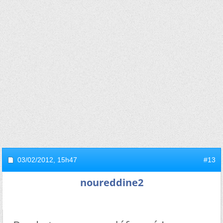
03/02/2012,
15h47
#13
noureddine2