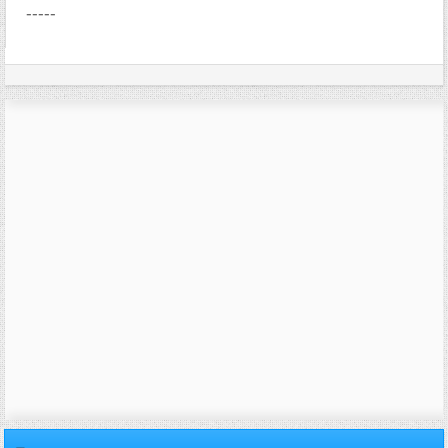
-----