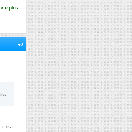
orte plus
#3
trée
suite a