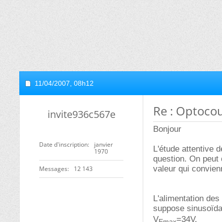
11/04/2007,
08h12
Re : Optoco
invite936c567e
Bonjour
Date d'inscription
janvier
L'étude attentive 
1970
question. On peut 
valeur qui convien
Messages
12 143
L'alimentation des 
suppose sinusoïda
V
=34V.
Emax