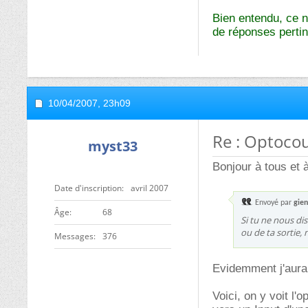
Bien entendu, ce n'
de réponses pertin
10/04/2007,
23h09
Re : Optoco
myst33
Bonjour à tous et 
Date d'inscription
avril 2007
Envoyé par
gie
ge
68
Si tu ne nous di
ou de ta sortie,
Messages
376
Evidemment j'aurai
Voici, on y voit l'