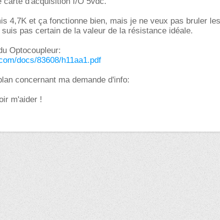
 carte d'acquisition I/O 5vdc.
mis 4,7K et ça fonctionne bien, mais je ne veux pas bruler l
 suis pas certain de la valeur de la résistance idéale.
 du Optocoupleur:
.com/docs/83608/h11aa1.pdf
 plan concernant ma demande d'info:
ir m'aider !