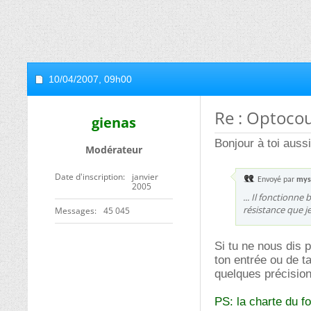
10/04/2007,
09h00
Re : Optoco
gienas
Bonjour à toi auss
Modérateur
Date d'inscription
janvier
Envoyé par
mys
2005
... Il fonctionne
résistance que je d
Messages
45 045
Si tu ne nous dis 
ton entrée ou de t
quelques précision
PS: la charte du fo