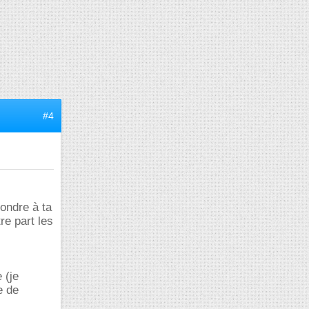
#4
pondre à ta
re part les
 (je
e de