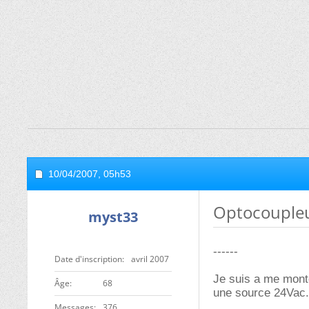
10/04/2007,
05h53
Optocouple
myst33
------
Date d'inscription
avril 2007
Je suis a me monte
ge
68
une source 24Vac.
Messages
376