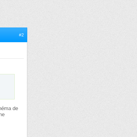
#2
chéma de
ême