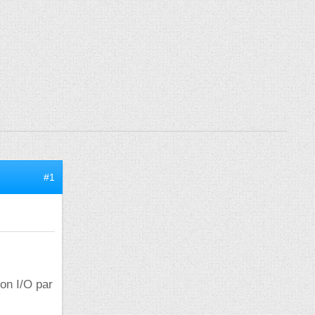
#1
ion I/O par