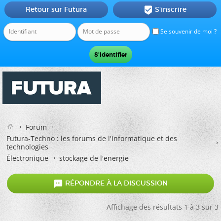
Retour sur Futura
S'inscrire

Se souvenir de moi ?
Forum
Futura-Techno : les forums de l'informatique et des
technologies
Électronique
stockage de l'energie

RÉPONDRE À LA DISCUSSION
Affichage des résultats 1 à 3 sur 3