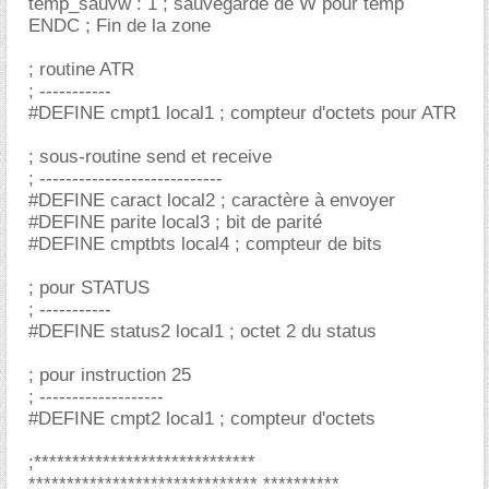
temp_sauvw : 1 ; sauvegarde de W pour temp
ENDC ; Fin de la zone
; routine ATR
; -----------
#DEFINE cmpt1 local1 ; compteur d'octets pour ATR
; sous-routine send et receive
; ----------------------------
#DEFINE caract local2 ; caractère à envoyer
#DEFINE parite local3 ; bit de parité
#DEFINE cmptbts local4 ; compteur de bits
; pour STATUS
; -----------
#DEFINE status2 local1 ; octet 2 du status
; pour instruction 25
; -------------------
#DEFINE cmpt2 local1 ; compteur d'octets
;*****************************
****************************** **********