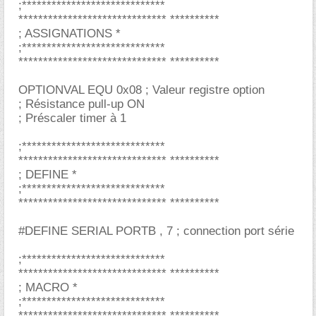
;*****************************
****************************** **********
; ASSIGNATIONS *
;*****************************
****************************** **********
OPTIONVAL EQU 0x08 ; Valeur registre option
; Résistance pull-up ON
; Préscaler timer à 1
;*****************************
****************************** **********
; DEFINE *
;*****************************
****************************** **********
#DEFINE SERIAL PORTB , 7 ; connection port série
;*****************************
****************************** **********
; MACRO *
;*****************************
****************************** **********