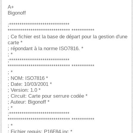
A+
Bigonoff
;*****************************
****************************** ***********
; Ce fichier est la base de départ pour la gestion d'une
carte *
; répondant à la norme ISO7816. *
; *
;*****************************
****************************** ***********
; *
; NOM: ISO7816 *
; Date: 10/03/2001 *
; Version: 1.0 *
; Circuit: Carte pour serrure codée *
; Auteur: Bigonoff *
; *
;*****************************
****************************** ***********
; *
; Fichier requis: P16F84.inc *