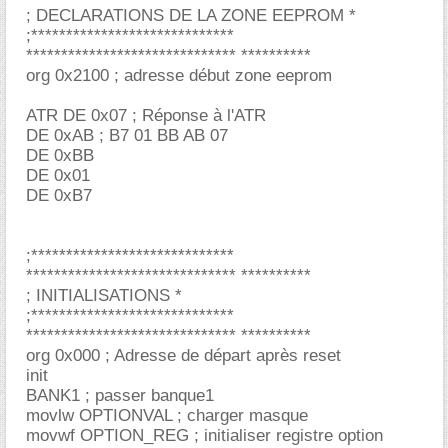
; DECLARATIONS DE LA ZONE EEPROM *
;*****************************
****************************** **********
org 0x2100 ; adresse début zone eeprom
ATR DE 0x07 ; Réponse à l'ATR
DE 0xAB ; B7 01 BB AB 07
DE 0xBB
DE 0x01
DE 0xB7
;*****************************
****************************** **********
; INITIALISATIONS *
;*****************************
****************************** **********
org 0x000 ; Adresse de départ après reset
init
BANK1 ; passer banque1
movlw OPTIONVAL ; charger masque
movwf OPTION_REG ; initialiser registre option