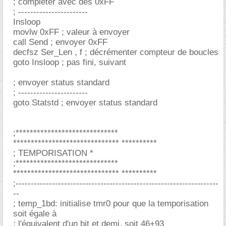
; compléter avec des 0xFF
; -----------------------
Insloop
movlw 0xFF ; valeur à envoyer
call Send ; envoyer 0xFF
decfsz Ser_Len , f ; décrémenter compteur de boucles
goto Insloop ; pas fini, suivant
; envoyer status standard
; -----------------------
goto Statstd ; envoyer status standard
;*****************************
****************************** **********
; TEMPORISATION *
;*****************************
****************************** **********
;-------------------------------------------------------------------
--
; temp_1bd: initialise tmr0 pour que la temporisation
soit égale à
; l'équivalent d'un bit et demi, soit 46+93