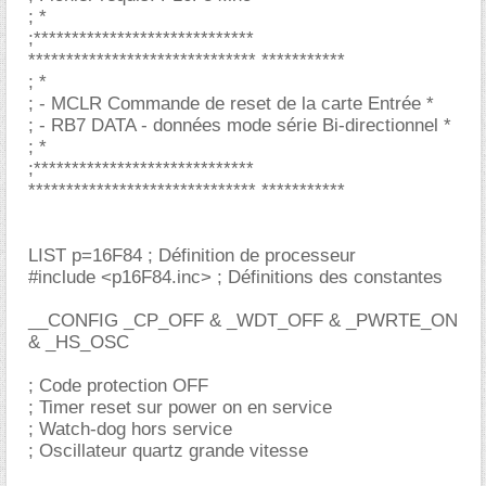
; *
;*****************************
****************************** ***********
; *
; - MCLR Commande de reset de la carte Entrée *
; - RB7 DATA - données mode série Bi-directionnel *
; *
;*****************************
****************************** ***********
LIST p=16F84 ; Définition de processeur
#include <p16F84.inc> ; Définitions des constantes
__CONFIG _CP_OFF & _WDT_OFF & _PWRTE_ON
& _HS_OSC
; Code protection OFF
; Timer reset sur power on en service
; Watch-dog hors service
; Oscillateur quartz grande vitesse