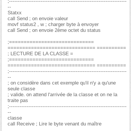
;-------------------------------------------------------------------
--
Statxx
call Send ; on envoie valeur
movf status2 , w ; charger byte à envoyer
call Send ; on envoie 2ème octet du status
;=============================
============================== ==========
; LECTURE DE LA CLASSE =
;=============================
============================== ==========
;-------------------------------------------------------------------
--
; on considère dans cet exemple qu'il n'y a qu'une
seule classe
; valide. on attend l'arrivée de la classe et on ne la
traite pas
;-------------------------------------------------------------------
--
classe
call Receive ; Lire le byte venant du maître