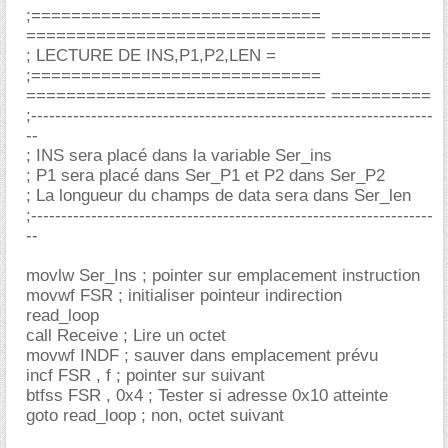
;=============================
============================== ==========
; LECTURE DE INS,P1,P2,LEN =
;=============================
============================== ==========
;-------------------------------------------------------------------
--
; INS sera placé dans la variable Ser_ins
; P1 sera placé dans Ser_P1 et P2 dans Ser_P2
; La longueur du champs de data sera dans Ser_len
;-------------------------------------------------------------------
--
movlw Ser_Ins ; pointer sur emplacement instruction
movwf FSR ; initialiser pointeur indirection
read_loop
call Receive ; Lire un octet
movwf INDF ; sauver dans emplacement prévu
incf FSR , f ; pointer sur suivant
btfss FSR , 0x4 ; Tester si adresse 0x10 atteinte
goto read_loop ; non, octet suivant