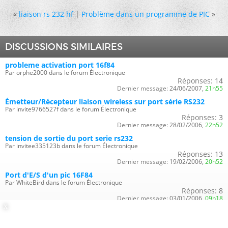
«
liaison rs 232 hf
|
Problème dans un programme de PIC
»
DISCUSSIONS SIMILAIRES
probleme activation port 16f84
Par orphe2000 dans le forum Électronique
Réponses:
14
Dernier message:
24/06/2007,
21h55
Émetteur/Récepteur liaison wireless sur port série RS232
Par invite9766527f dans le forum Électronique
Réponses:
3
Dernier message:
28/02/2006,
22h52
tension de sortie du port serie rs232
Par invitee335123b dans le forum Électronique
Réponses:
13
Dernier message:
19/02/2006,
20h52
Port d'E/S d'un pic 16F84
Par WhiteBird dans le forum Électronique
Réponses:
8
Dernier message:
03/01/2006,
09h18
temps de réaction des port sur 16f84
Par maho dans le forum Électronique
Réponses:
8