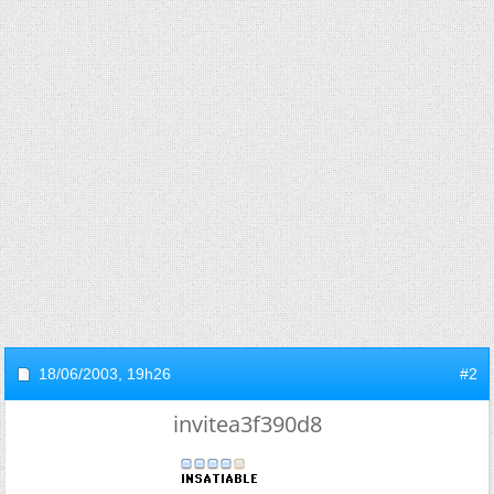
18/06/2003,
19h26
#2
invitea3f390d8