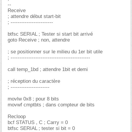
--
Receive
; attendre début start-bit
; ------------------------
btfsc SERIAL ; Tester si start bit arrivé
goto Receive ; non, attendre
; se positionner sur le milieu du 1er bit utile
; ---------------------------------------------
call temp_1bd ; attendre 1bit et demi
; réception du caractère
; ----------------------
movlw 0x8 ; pour 8 bits
movwf cmptbts ; dans compteur de bits
Recloop
bcf STATUS , C ; Carry = 0
btfsc SERIAL ; tester si bit = 0