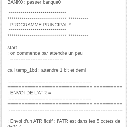
BANK0 ; passer banque0
;*****************************
****************************** **********
; PROGRAMME PRINCIPAL *
;*****************************
****************************** **********
start
; on commence par attendre un peu
; -------------------------------
call temp_1bd ; attendre 1 bit et demi
;=============================
============================== ==========
; ENVOI DE L'ATR =
;=============================
============================== ==========
;-------------------------------------------------------------------
--
; Envoi d'un ATR fictif : l'ATR est dans les 5 octets de
0x04 à