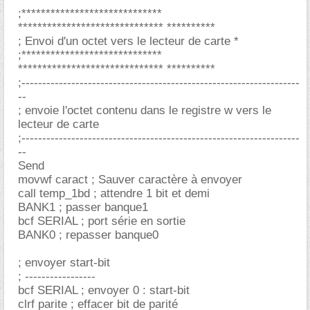
;*****************************
****************************** **********
; Envoi d'un octet vers le lecteur de carte *
;*****************************
****************************** **********
;-------------------------------------------------------------------
--
; envoie l'octet contenu dans le registre w vers le
lecteur de carte
;-------------------------------------------------------------------
--
Send
movwf caract ; Sauver caractère à envoyer
call temp_1bd ; attendre 1 bit et demi
BANK1 ; passer banque1
bcf SERIAL ; port série en sortie
BANK0 ; repasser banque0
; envoyer start-bit
; -----------------
bcf SERIAL ; envoyer 0 : start-bit
clrf parite ; effacer bit de parité