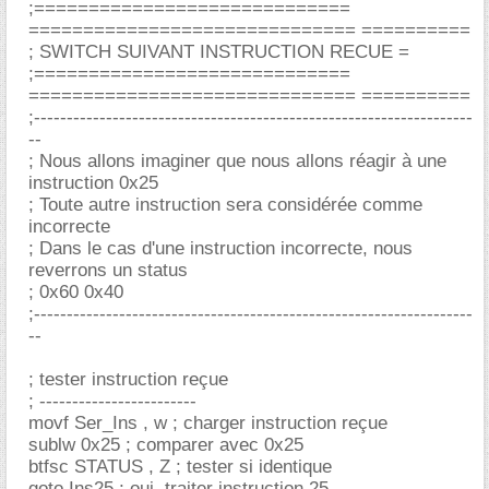
;=============================
============================== ==========
; SWITCH SUIVANT INSTRUCTION RECUE =
;=============================
============================== ==========
;-------------------------------------------------------------------
--
; Nous allons imaginer que nous allons réagir à une
instruction 0x25
; Toute autre instruction sera considérée comme
incorrecte
; Dans le cas d'une instruction incorrecte, nous
reverrons un status
; 0x60 0x40
;-------------------------------------------------------------------
--
; tester instruction reçue
; ------------------------
movf Ser_Ins , w ; charger instruction reçue
sublw 0x25 ; comparer avec 0x25
btfsc STATUS , Z ; tester si identique
goto Ins25 ; oui, traiter instruction 25