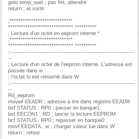
goto temp_wait ; pas fini, attendre
return ; et sortir
;*****************************
****************************** **********
; Lecture d'un octet en eeprom interne *
;*****************************
****************************** **********
;-------------------------------------------------------------------
--
; Lecture d'un octet de l'eeprom interne. L'adresse est
passée dans w
; l'octet lu est retourné dans W
;-------------------------------------------------------------------
--
Rd_eeprom
movwf EEADR ; adresse à lire dans registre EEADR
bsf STATUS , RP0 ; passer en banque1
bsf EECON1 , RD ; lancer la lecture EEPROM
bcf STATUS , RP0 ; repasser en banque0
movf EEDATA , w ; charger valeur lue dans W
return ; retour