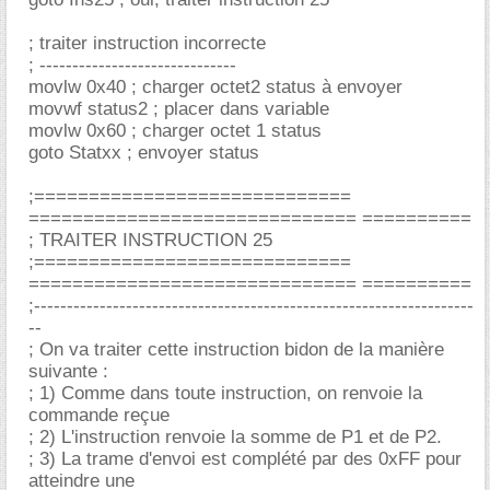
; traiter instruction incorrecte
; ------------------------------
movlw 0x40 ; charger octet2 status à envoyer
movwf status2 ; placer dans variable
movlw 0x60 ; charger octet 1 status
goto Statxx ; envoyer status
;=============================
============================== ==========
; TRAITER INSTRUCTION 25
;=============================
============================== ==========
;-------------------------------------------------------------------
--
; On va traiter cette instruction bidon de la manière
suivante :
; 1) Comme dans toute instruction, on renvoie la
commande reçue
; 2) L'instruction renvoie la somme de P1 et de P2.
; 3) La trame d'envoi est complété par des 0xFF pour
atteindre une