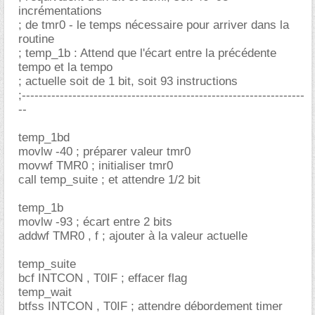
incrémentations
; de tmr0 - le temps nécessaire pour arriver dans la
routine
; temp_1b : Attend que l'écart entre la précédente
tempo et la tempo
; actuelle soit de 1 bit, soit 93 instructions
;-------------------------------------------------------------------
--
temp_1bd
movlw -40 ; préparer valeur tmr0
movwf TMR0 ; initialiser tmr0
call temp_suite ; et attendre 1/2 bit
temp_1b
movlw -93 ; écart entre 2 bits
addwf TMR0 , f ; ajouter à la valeur actuelle
temp_suite
bcf INTCON , T0IF ; effacer flag
temp_wait
btfss INTCON , T0IF ; attendre débordement timer