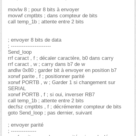
movlw 8 ; pour 8 bits à envoyer
movwf cmptbts ; dans compteur de bits
call temp_1b ; attente entre 2 bits
; envoyer 8 bits de data
; ----------------------
Send_loop
rrf caract , f ; décaler caractère, b0 dans carry
rrf caract , w ; carry dans b7 de w
andlw 0x80 ; garder bit à envoyer en position b7
xorwf parite , f ; positionner parité
xorwf PORTB , w ; Garder 1 si changement sur
SERIAL
xorwf PORTB , f ; si oui, inverser RB7
call temp_1b ; attente entre 2 bits
decfsz cmptbts , f ; décrémenter compteur de bits
goto Send_loop ; pas dernier, suivant
; envoyer parité
; --------------