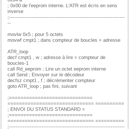
; 0x00 de l'eeprom interne. L'ATR est écris en sens
inverse
;-------------------------------------------------------------------
--
movlw 0x5 ; pour 5 octets
movwf cmpt1 ; dans compteur de boucles = adresse
ATR_loop
decf cmpt1 , w ; adresse à lire = compteur de
boucles-1
call Rd_eeprom ; Lire un octet eeprom interne
call Send ; Envoyer sur le décodeur
decfsz cmpt1 , f ; décrémenter compteur
goto ATR_loop ; pas fini, suivant
;=============================
============================== ==========
; ENVOI DU STATUS STANDARD =
;=============================
============================== ==========
;-------------------------------------------------------------------