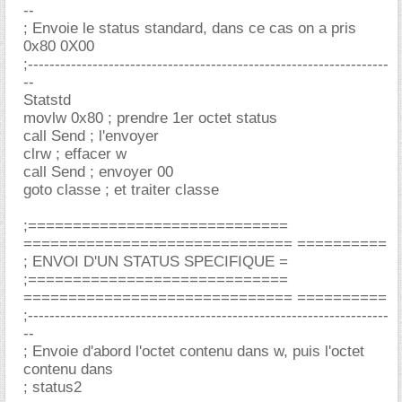
--
; Envoie le status standard, dans ce cas on a pris
0x80 0X00
;-------------------------------------------------------------------
--
Statstd
movlw 0x80 ; prendre 1er octet status
call Send ; l'envoyer
clrw ; effacer w
call Send ; envoyer 00
goto classe ; et traiter classe
;=============================
============================== ==========
; ENVOI D'UN STATUS SPECIFIQUE =
;=============================
============================== ==========
;-------------------------------------------------------------------
--
; Envoie d'abord l'octet contenu dans w, puis l'octet
contenu dans
; status2