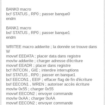
BANK0 macro
bcf STATUS , RP0 ; passer banque0
endm
BANK1 macro
bsf STATUS , RP0 ; passer banque1
endm
WRITEE macro addwrite ; la donnée se trouve dans
W
movwf EEDATA ; placer data dans registre
movlw addwrite ; charger adresse d'écriture
movwf EEADR ; placer dans registre
bcf INTCON , GIE ; interdire interruptions
bsf STATUS , RP0 ; passer en banque1
bcf EECON1 , EEIF ; effacer flag de fin d'écriture
bsf EECON1 , WREN ; autoriser accès écriture
movlw 0x55 ; charger 0x55
movwf EECON2 ; envoyer commande
movlw 0xAA ; charger 0xAA
movwf EECON2 ; envoyer commande