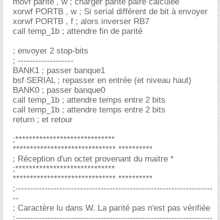
movf parite , w ; charger parité paire calculée
xorwf PORTB , w ; Si serial différent de bit à envoyer
xorwf PORTB , f ; alors inverser RB7
call temp_1b ; attendre fin de parité
; envoyer 2 stop-bits
; -------------------
BANK1 ; passer banque1
bsf SERIAL ; repasser en entrée (et niveau haut)
BANK0 ; passer banque0
call temp_1b ; attendre temps entre 2 bits
call temp_1b ; attendre temps entre 2 bits
return ; et retour
;*****************************
****************************** **********
; Réception d'un octet provenant du maitre *
;*****************************
****************************** **********
;-------------------------------------------------------------------
--
; Caractère lu dans W. La parité pas n'est pas vérifiée
;-------------------------------------------------------------------