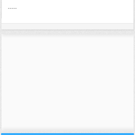
-----