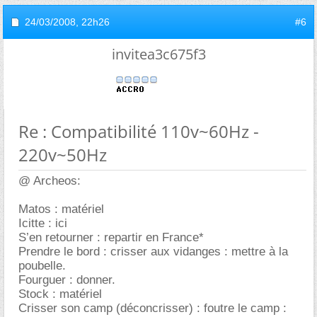
24/03/2008,
22h26
#6
invitea3c675f3
Re : Compatibilité 110v~60Hz -
220v~50Hz
@ Archeos:
Matos : matériel
Icitte : ici
S’en retourner : repartir en France*
Prendre le bord : crisser aux vidanges : mettre à la
poubelle.
Fourguer : donner.
Stock : matériel
Crisser son camp (déconcrisser) : foutre le camp :