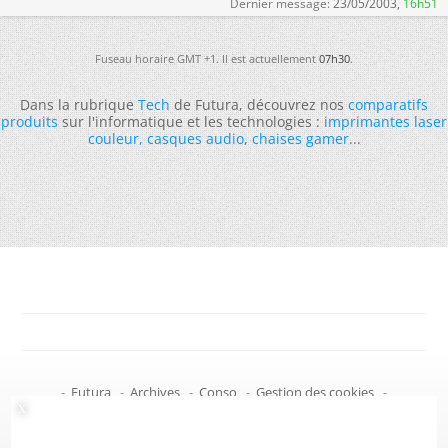
Dernier message:
23/05/2003,
16h51
Fuseau horaire GMT +1. Il est actuellement
07h30
.
Dans la rubrique
Tech
de Futura, découvrez nos
comparatifs
produits
sur l'informatique et les technologies :
imprimantes laser
couleur
,
casques audio
,
chaises gamer
...
-
Futura
-
Archives
-
Conso
-
Gestion des cookies
-
Politique de confidentialité
-
Haut de page