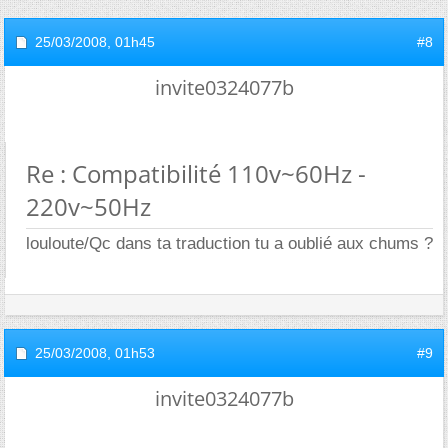
25/03/2008,
01h45
#8
invite0324077b
Re : Compatibilité 110v~60Hz -
220v~50Hz
louloute/Qc dans ta traduction tu a oublié aux chums ?
25/03/2008,
01h53
#9
invite0324077b