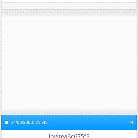
24/03/2008,
21h48
#4
invitea3c675f3