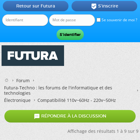
Retour sur Futura
S'inscrire

Se souvenir de moi ?
Forum
Futura-Techno : les forums de l'informatique et des
technologies
Électronique
Compatibilité 110v~60Hz - 220v~50Hz

RÉPONDRE À LA DISCUSSION
Affichage des résultats 1 à 9 sur 9