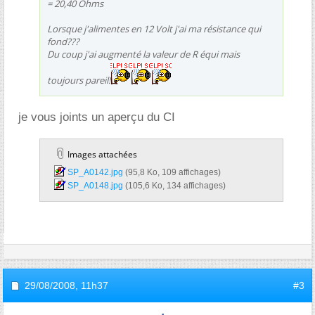
= 20,40 Ohms
Lorsque j'alimentes en 12 Volt j'ai ma résistance qui
fond???
Du coup j'ai augmenté la valeur de R équi mais
toujours pareil!
je vous joints un aperçu du CI
Images attachées
SP_A0142.jpg‎
(95,8 Ko, 109 affichages)
SP_A0148.jpg‎
(105,6 Ko, 134 affichages)
29/08/2008,
11h37
#3