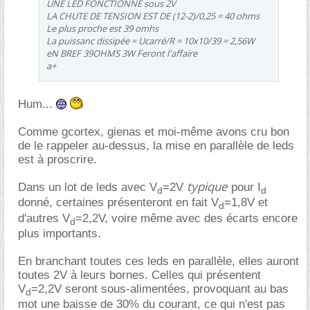
UNE LED FONCTIONNE sous 2V
LA CHUTE DE TENSION EST DE (12-2)/0,25 = 40 ohms
Le plus proche est 39 omhs
La puissanc dissipée = Ucarré/R = 10x10/39 = 2,56W
eN BREF 39OHMS 3W Feront l'affaire
a+
Hum...
Comme gcortex, gienas et moi-même avons cru bon
de le rappeler au-dessus, la mise en parallèle de leds
est à proscrire.
typique
Dans un lot de leds avec V
=2V
pour I
d
d
donné, certaines présenteront en fait V
=1,8V et
d
d'autres V
=2,2V, voire même avec des écarts encore
d
plus importants.
En branchant toutes ces leds en parallèle, elles auront
toutes 2V à leurs bornes. Celles qui présentent
V
=2,2V seront sous-alimentées, provoquant au bas
d
mot une baisse de 30% du courant, ce qui n'est pas