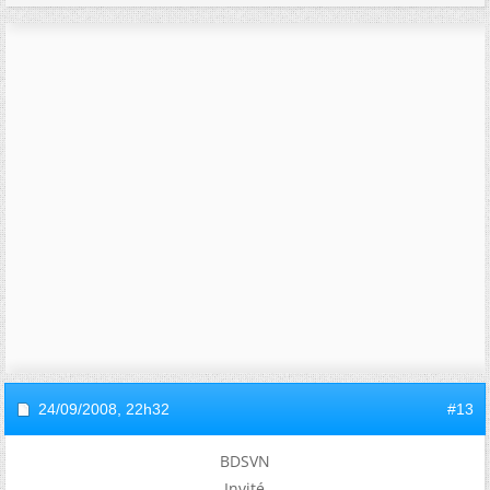
24/09/2008,
22h32
#13
BDSVN
Invité