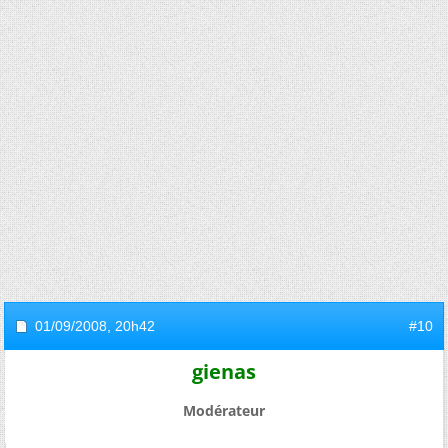
01/09/2008,
20h42
#10
gienas
Modérateur