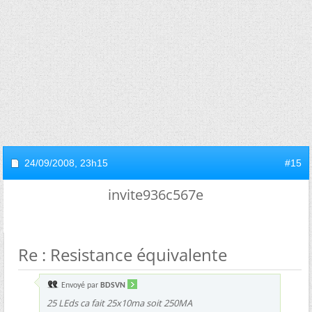
24/09/2008,
23h15
#15
invite936c567e
Re : Resistance équivalente
Envoyé par
BDSVN
25 LEds ca fait 25x10ma soit 250MA