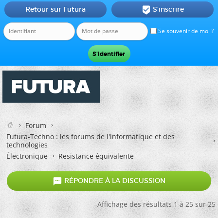
Retour sur Futura
S'inscrire

Se souvenir de moi ?
Forum
Futura-Techno : les forums de l'informatique et des
technologies
Électronique
Resistance équivalente

RÉPONDRE À LA DISCUSSION
Affichage des résultats 1 à 25 sur 25