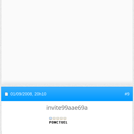
01/09/2008,
20h10
#9
invite99aae69a