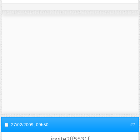
27/02/2009,
09h50
#7
invite2ff5531f