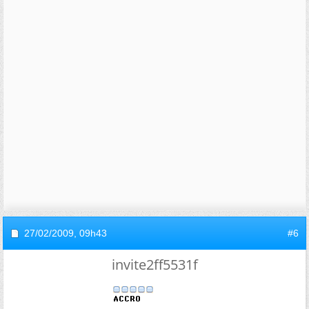
27/02/2009,
09h43
#6
invite2ff5531f