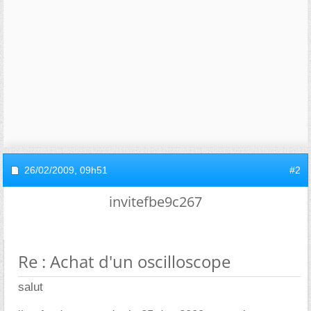
26/02/2009,
09h51
#2
invitefbe9c267
Re : Achat d'un oscilloscope
salut