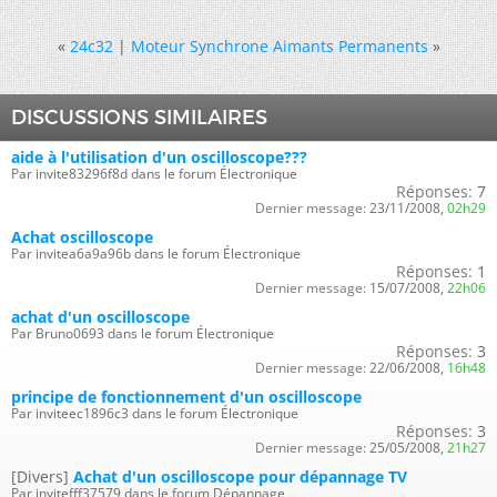
«
24c32
|
Moteur Synchrone Aimants Permanents
»
DISCUSSIONS SIMILAIRES
aide à l'utilisation d'un oscilloscope???
Par invite83296f8d dans le forum Électronique
Réponses:
7
Dernier message:
23/11/2008,
02h29
Achat oscilloscope
Par invitea6a9a96b dans le forum Électronique
Réponses:
1
Dernier message:
15/07/2008,
22h06
achat d'un oscilloscope
Par Bruno0693 dans le forum Électronique
Réponses:
3
Dernier message:
22/06/2008,
16h48
principe de fonctionnement d'un oscilloscope
Par inviteec1896c3 dans le forum Électronique
Réponses:
3
Dernier message:
25/05/2008,
21h27
[Divers]
Achat d'un oscilloscope pour dépannage TV
Par invitefff37579 dans le forum Dépannage