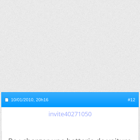
10/01/2010,
20h16
#12
invite40271050