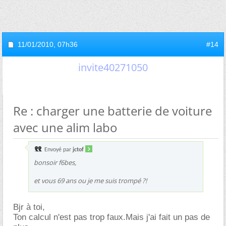
11/01/2010,
07h36
#14
invite40271050
Re : charger une batterie de voiture
avec une alim labo
Envoyé par
jctof
bonsoir f6bes,
et vous 69 ans ou je me suis trompé ?!
Bjr à toi,
Ton calcul n'est pas trop faux.Mais j'ai fait un pas de