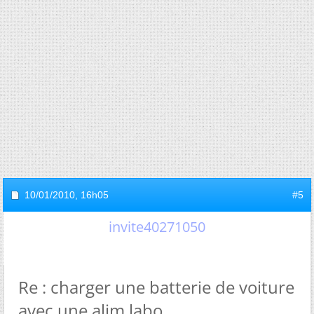
10/01/2010,
16h05
#5
invite40271050
Re : charger une batterie de voiture
avec une alim labo