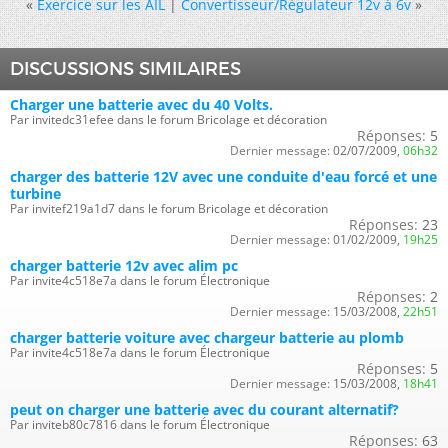
«
Exercice sur les AIL
|
Convertisseur/Régulateur 12v à 6v
»
DISCUSSIONS SIMILAIRES
Charger une batterie avec du 40 Volts.
Par invitedc31efee dans le forum Bricolage et décoration
Réponses:
5
Dernier message:
02/07/2009,
06h32
charger des batterie 12V avec une conduite d'eau forcé et une
turbine
Par invitef219a1d7 dans le forum Bricolage et décoration
Réponses:
23
Dernier message:
01/02/2009,
19h25
charger batterie 12v avec alim pc
Par invite4c518e7a dans le forum Électronique
Réponses:
2
Dernier message:
15/03/2008,
22h51
charger batterie voiture avec chargeur batterie au plomb
Par invite4c518e7a dans le forum Électronique
Réponses:
5
Dernier message:
15/03/2008,
18h41
peut on charger une batterie avec du courant alternatif?
Par inviteb80c7816 dans le forum Électronique
Réponses:
63