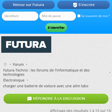
Retour sur Futura
S'inscrire

Se souvenir de moi ?
Forum
Futura-Techno : les forums de l'informatique et des
technologies
Électronique
charger une batterie de voiture avec une alim labo

RÉPONDRE À LA DISCUSSION
Affichage des résultats 1 à 15 sur 15