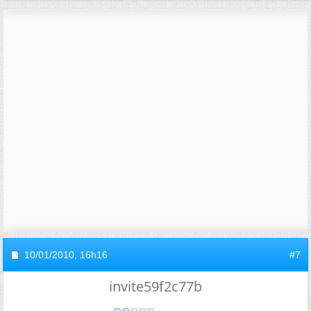
10/01/2010,
16h16
#7
invite59f2c77b