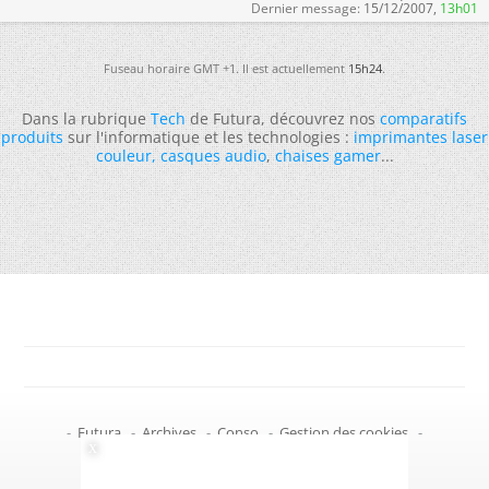
Dernier message:
15/12/2007,
13h01
Fuseau horaire GMT +1. Il est actuellement
15h24
.
Dans la rubrique
Tech
de Futura, découvrez nos
comparatifs
produits
sur l'informatique et les technologies :
imprimantes laser
couleur
,
casques audio
,
chaises gamer
...
-
Futura
-
Archives
-
Conso
-
Gestion des cookies
-
Politique de confidentialité
-
Haut de page