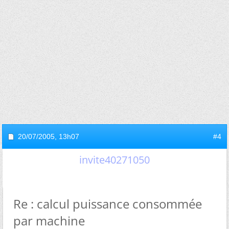
20/07/2005,
13h07
#4
invite40271050
Re : calcul puissance consommée
par machine