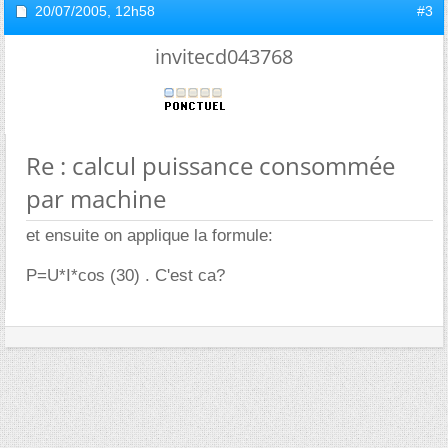
20/07/2005,
12h58
#3
invitecd043768
Re : calcul puissance consommée
par machine
et ensuite on applique la formule:
P=U*I*cos (30) . C'est ca?