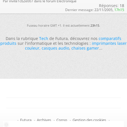
Par invite1cb2e007 dans le forum Électronique
Réponses:
18
Dernier message:
22/11/2005,
17h15
Fuseau horaire GMT +1. Il est actuellement
23h15
.
Dans la rubrique
Tech
de Futura, découvrez nos
comparatifs
produits
sur l'informatique et les technologies :
imprimantes laser
couleur
,
casques audio
,
chaises gamer
...
-
Futura
-
Archives
-
Conso
-
Gestion des cookies
-