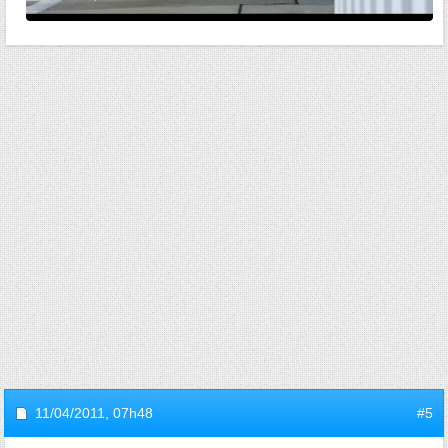
11/04/2011,
07h48
#5