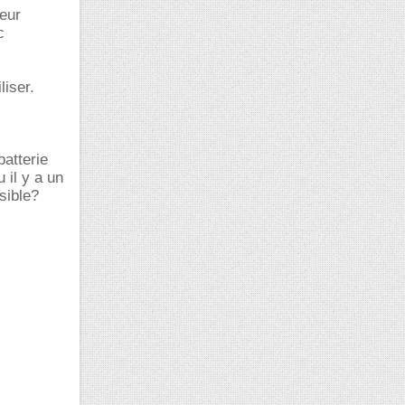
seur
c
liser.
atterie
 il y a un
sible?