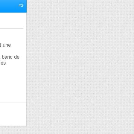
#3
t une
t banc de
rès