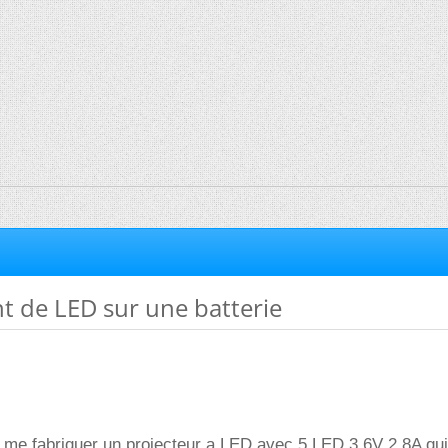
 de LED sur une batterie
e me fabriquer un projecteur a LED avec 5 LED 3.6V 2.8A qui