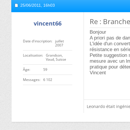
25/06/2011,
16h03
Re : Branch
vincent66
Bonjour
A priori pas de dan
Date d'inscription
juillet
L'idée d'un conver
2007
résistance en séri
Petite suggestion s
Localisation
Grandson,
Vaud, Suisse
mesure avec un lm
pratique pour déter
ge
59
Vincent
Messages
6 102
Leonardo était ingénie