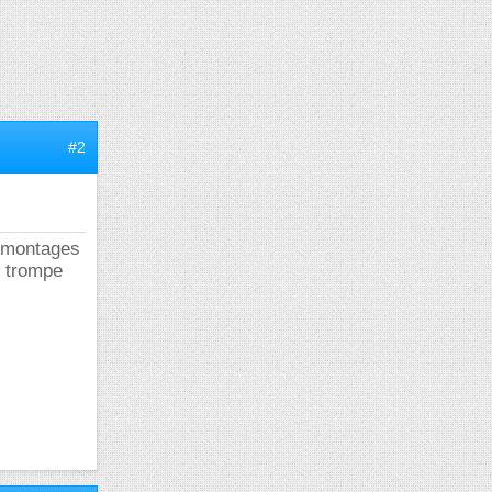
#2
s montages
e trompe