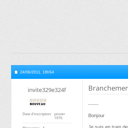
24/06/2011,
18h54
Branchement
invite329e324f
------
Date d'inscription
janvier
Bonjour
1970
Je suis en train d
Messages
4