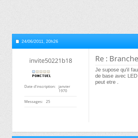
24/06/2011,
20h26
Re : Branch
invite50221b18
Je supose qu'il fa
de base avec LED e
peut etre .
Date d'inscription
janvier
1970
Messages
25